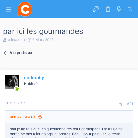
par ici les gourmandes
A
D
primavera
6 Mars 2015
u
a
t
t
Vie pratique
e
e
u
d
r
e
d
d
e
é
darkbaby
l
b
a
Habitué
u
d
t
i
s
11 Avril 2015
c
#21
u
s
primavera a dit:
s
i
o
moi je ne fais que les questionnaires pour participer au tests (je ne
n
participe pas à leur blogs, ni photos, rien...) pour postuler, je reste