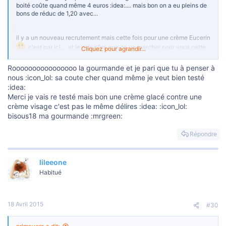
boité coûte quand même 4 euros :idea:.... mais bon on a eu pleins de
bons de réduc de 1,20 avec...
il y a un nouveau recrutement mais cette fois pour une crème Eucerin
, c'est par ici.... et je suis sûre que ça va marcher pour vous cette
Cliquez pour agrandir...
fois !:mrgreen:
Roooooooooooooooo la gourmande et je pari que tu à penser à
https://www.theinsiders.eu/campaigns/info/4/7682/eucerin.htm
nous :icon_lol: sa coute cher quand même je veut bien testé
:idea:
j'ai été aussi prise pour un test panel-givaudan mais pour un test de
produits ménager:evil: (à bas les bonnicheries, cela soit dit en
Merci je vais re testé mais bon une crème glacé contre une
passant:icon_twisted: mais bon là faut que j'aille m'y coller:mrgreen
crème visage c'est pas le même délires :idea: :icon_lol:
:evil:
bisous18 ma gourmande :mrgreen:
Répondre
lileeone
Habitué
18 Avril 2015
#30