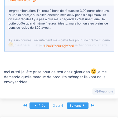
primavera a dit:
:mrgreen:bon alors, j'ai reçu 2 bons de réducs de 3,99 euros chacuns.
ni une ni deux je suis allée cherché mes deux pacs d'esquimaux. et
on s'est régalés ! y a pas a dire mais hagendaz c'est une tuerie ! la
boité coûte quand même 4 euros :idea:.... mais bon on a eu pleins de
bons de réduc de 1,20 avec...
il y a un nouveau recrutement mais cette fois pour une crème Eucerin
, c'est par ici.... et je suis sûre que ça va marcher pour vous cette
Cliquez pour agrandir...
fois !:mrgreen:
https://www.theinsiders.eu/campaigns/info/4/7682/eucerin.htm
j'ai été aussi prise pour un test panel-givaudan mais pour un test
de produits ménager:evil: (à bas les bonnicheries, cela soit dit en
moi aussi j'ai été prise pour ce test chez givaudan
je me
passant:icon_twisted: mais bon là faut que j'aille m'y
demande quelle marque de produits ménager ils vont nous
coller:mrgreen
:evil:
envoyer :idea:
Répondre
Premier
Dernier
Préc
3 sur 4
Suivant