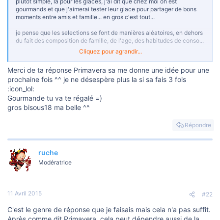
plutot simple, là pour les glaces, j'ai dit que chez moi on est
gourmands et que j'aimerai tester leur glace pour partager de bons
moments entre amis et famille... en gros c'est tout...
je pense que les selections se font de manières aléatoires, en dehors
du fait des composition de famille, de l'age, des habitudes de conso...
Cliquez pour agrandir...
donc ne desesperez pas et retentez régulièrement:icon_rolleyes:
Merci de ta réponse Primavera sa me donne une idée pour une
prochaine fois ^^ je ne désespère plus la si sa fais 3 fois
:icon_lol:
Gourmande tu va te régalé =)
gros bisous18 ma belle ^^
Répondre
ruche
Modératrice
11 Avril 2015
#22
C'est le genre de réponse que je faisais mais cela n'a pas suffit.
Après comme dit Primavera, cela peut dépendre aussi de la