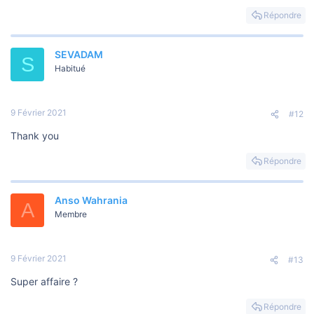
s
i
Répondre
o
n
SEVADAM
S
Habitué
9 Février 2021
#12
Thank you
Répondre
Anso Wahrania
A
Membre
9 Février 2021
#13
Super affaire ?
Répondre