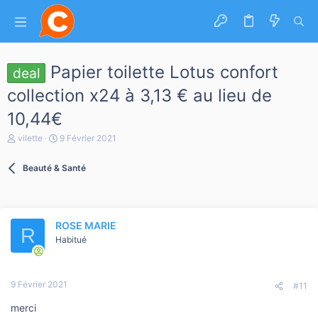
Papier toilette Lotus confort
deal
collection x24 à 3,13 € au lieu de
10,44€
A
D
vilette
9 Février 2021
u
a
t
t
Beauté & Santé
e
e
u
d
r
e
d
d
e
é
ROSE MARIE
l
b
R
a
Habitué
u
d
t
i
s
9 Février 2021
c
#11
u
merci
s