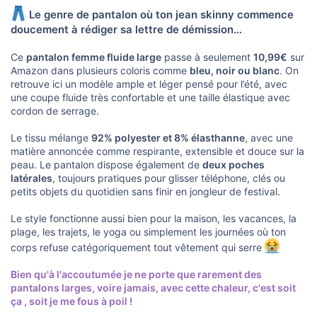
s
i
Le genre de pantalon où ton jean skinny commence
o
doucement à rédiger sa lettre de démission…
n
Ce
pantalon femme fluide large
passe à seulement
10,99€
sur
Amazon dans plusieurs coloris comme
bleu, noir ou blanc
. On
retrouve ici un modèle ample et léger pensé pour l’été, avec
une coupe fluide très confortable et une taille élastique avec
cordon de serrage.
Le tissu mélange
92% polyester et 8% élasthanne
, avec une
matière annoncée comme respirante, extensible et douce sur la
peau. Le pantalon dispose également de
deux poches
latérales
, toujours pratiques pour glisser téléphone, clés ou
petits objets du quotidien sans finir en jongleur de festival.
Le style fonctionne aussi bien pour la maison, les vacances, la
plage, les trajets, le yoga ou simplement les journées où ton
corps refuse catégoriquement tout vêtement qui serre
Bien qu'à l'accoutumée je ne porte que rarement des
pantalons larges, voire jamais, avec cette chaleur, c'est soit
ça , soit je me fous à poil !