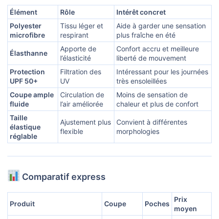
Élément
Rôle
Intérêt concret
Polyester
Tissu léger et
Aide à garder une sensation
microfibre
respirant
plus fraîche en été
Apporte de
Confort accru et meilleure
Élasthanne
l’élasticité
liberté de mouvement
Protection
Filtration des
Intéressant pour les journées
UPF 50+
UV
très ensoleillées
Coupe ample
Circulation de
Moins de sensation de
fluide
l’air améliorée
chaleur et plus de confort
Taille
Ajustement plus
Convient à différentes
élastique
flexible
morphologies
réglable
Comparatif express
Prix
Produit
Coupe
Poches
moyen