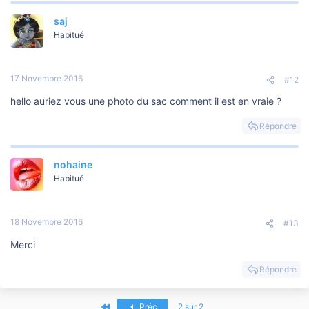
saj
Habitué
17 Novembre 2016
#12
hello auriez vous une photo du sac comment il est en vraie ?
Répondre
nohaine
Habitué
18 Novembre 2016
#13
Merci
Répondre
Premier
Préc
2 sur 2