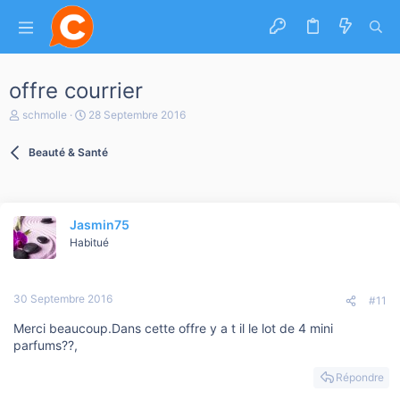
offre courrier
A
D
schmolle
28 Septembre 2016
u
a
t
t
Beauté & Santé
e
e
u
d
r
e
d
d
e
é
Jasmin75
l
b
a
Habitué
u
d
t
i
s
30 Septembre 2016
c
#11
u
Merci beaucoup.Dans cette offre y a t il le lot de 4 mini
s
s
parfums??,
i
o
Répondre
n