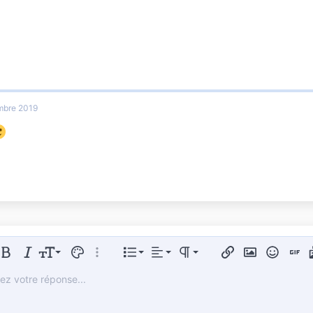
mbre 2019
Aligner à gauche
Normal
Liste triée
er le formatage
Gras
Italique
Taille de police
Couleur du texte
Plus d'options…
Liste
Alignement
Paragraph format
Insérer un lien
Insérer une im
Smileys
Insert
Aligner au centre
Heading 1
Liste non ordonnée
vez votre réponse...
Arial
 de polices
 un tableau
sert horizontal line
arré
Spoiler
Souligner
Code
Code en ligne
Hide
Spoiler en ligne
Aligner à droite
Book Antiqua
Tiret
Heading 2