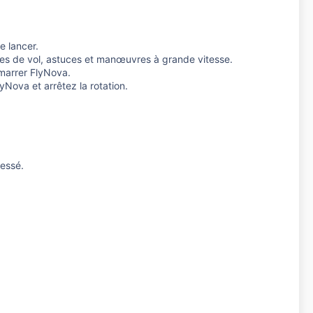
e lancer.
ires de vol, astuces et manœuvres à grande vitesse.
émarrer FlyNova.
lyNova et arrêtez la rotation.
ressé.