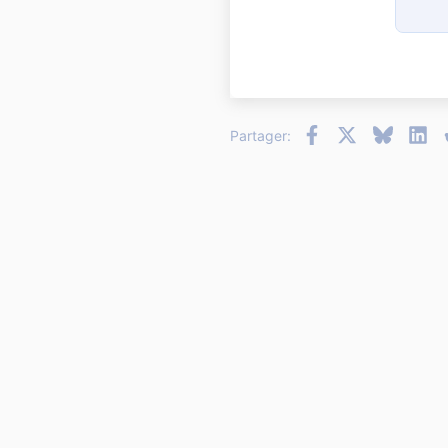
15
18
22
26
Facebook
X
Bluesky
Li
Partager: