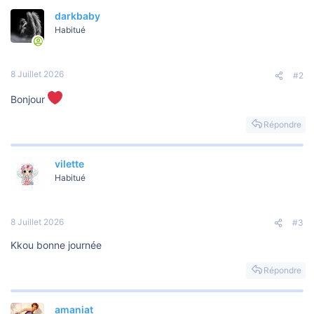
darkbaby
Habitué
8 Juillet 2026
#2
Bonjour
Répondre
vilette
Habitué
8 Juillet 2026
#3
Kkou bonne journée
Répondre
amaniat