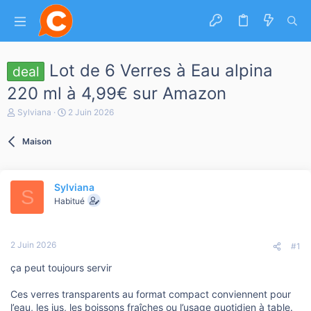
Lot de 6 Verres à Eau alpina
deal
220 ml à 4,99€ sur Amazon
A
D
Sylviana
2 Juin 2026
u
a
t
t
Maison
e
e
u
d
r
e
d
d
Sylviana
e
é
S
l
b
Habitué
a
u
d
t
i
2 Juin 2026
s
#1
c
ça peut toujours servir
u
s
s
Ces verres transparents au format compact conviennent pour
i
l’eau, les jus, les boissons fraîches ou l’usage quotidien à table.