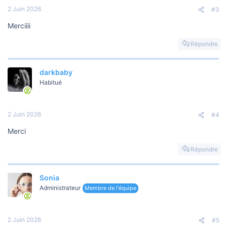
2 Juin 2026
#3
Merciiii
Répondre
darkbaby
Habitué
2 Juin 2026
#4
Merci
Répondre
Sonia
Administrateur
Membre de l'équipe
2 Juin 2026
#5