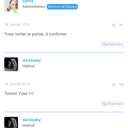
Sonia
Administrateur
Membre de l'équipe
18 Janvier 2019
#5
Yves rocher je pense, à confirmer
Répondre
darkbaby
Habitué
18 Janvier 2019
#6
Tonton Yves !=)
Répondre
darkbaby
Habitué