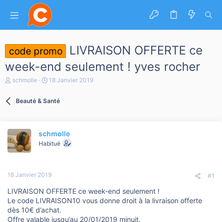
LIVRAISON OFFERTE ce
code promo
week-end seulement ! yves rocher
A
D
schmolle
18 Janvier 2019
u
a
t
t
Beauté & Santé
e
e
u
d
r
e
d
d
schmolle
e
é
l
b
Habitué
a
u
d
t
i
18 Janvier 2019
s
#1
c
LIVRAISON OFFERTE ce week-end seulement !
u
s
Le code LIVRAISON10 vous donne droit à la livraison offerte
s
dès 10€ d’achat.
i
Offre valable jusqu’au 20/01/2019 minuit.