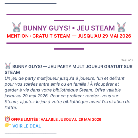
____________________________
▬▬▬▬▬▬▬▬▬▬▬▬▬▬▬▬▬▬▬▬▬▬▬▬▬▬▬▬▬
▬▬▬▬▬▬▬
BUNNY GUYS! • JEU STEAM
MENTION : GRATUIT STEAM — JUSQU'AU 29 MAI 2026
▬▬▬▬▬▬▬▬▬▬▬▬▬▬▬▬▬▬▬▬▬▬▬▬▬▬▬▬▬
▬▬▬▬▬▬▬
Deal n°7
BUNNY GUYS! — JEU PARTY MULTIJOUEUR GRATUIT SUR
STEAM
Un jeu de party multijoueur jusqu'à 8 joueurs, fun et délirant
pour vos soirées entre amis ou en famille ! À récupérer et
garder à vie dans votre bibliothèque Steam. Offre valable
jusqu'au 29 mai 2026. Pour en profiter : rendez-vous sur
Steam, ajoutez le jeu à votre bibliothèque avant l'expiration de
l'offre.
OFFRE LIMITÉE : VALABLE JUSQU'AU 29 MAI 2026
VOIR LE DEAL
____________________________