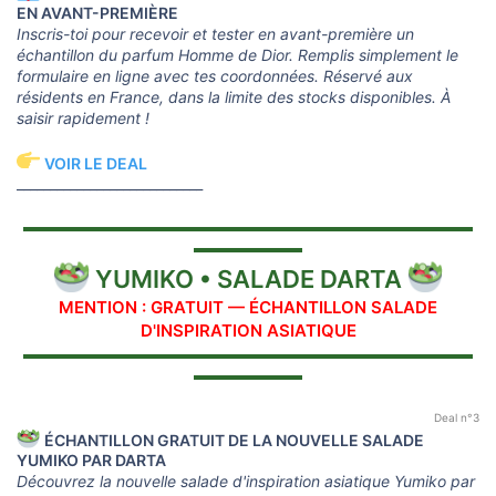
EN AVANT-PREMIÈRE
Inscris-toi pour recevoir et tester en avant-première un
échantillon du parfum Homme de Dior. Remplis simplement le
formulaire en ligne avec tes coordonnées. Réservé aux
résidents en France, dans la limite des stocks disponibles. À
saisir rapidement !
VOIR LE DEAL
____________________________
▬▬▬▬▬▬▬▬▬▬▬▬▬▬▬▬▬▬▬▬▬▬▬▬▬▬▬▬▬
▬▬▬▬▬▬▬
YUMIKO • SALADE DARTA
MENTION : GRATUIT — ÉCHANTILLON SALADE
D'INSPIRATION ASIATIQUE
▬▬▬▬▬▬▬▬▬▬▬▬▬▬▬▬▬▬▬▬▬▬▬▬▬▬▬▬▬
▬▬▬▬▬▬▬
Deal n°3
ÉCHANTILLON GRATUIT DE LA NOUVELLE SALADE
YUMIKO PAR DARTA
Découvrez la nouvelle salade d'inspiration asiatique Yumiko par