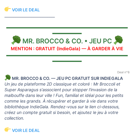
VOIR LE DEAL
____________________________
▬▬▬▬▬▬▬▬▬▬▬▬▬▬▬▬▬▬▬▬▬▬▬▬▬▬▬▬▬
▬▬▬▬▬▬▬
MR. BROCCO & CO. • JEU PC
MENTION : GRATUIT (IndieGala) — À GARDER À VIE
▬▬▬▬▬▬▬▬▬▬▬▬▬▬▬▬▬▬▬▬▬▬▬▬▬▬▬▬▬
▬▬▬▬▬▬▬
Deal n°6
MR. BROCCO & CO. — JEU PC GRATUIT SUR INDIEGALA
Un jeu de plateforme 2D classique et coloré : Mr Broccoli et
Super Asparagus s'associent pour stopper l'invasion de la
malbouffe dans leur ville ! Fun, familial et idéal pour les petits
comme les grands. À récupérer et garder à vie dans votre
bibliothèque IndieGala. Rendez-vous sur le lien ci-dessous,
créez un compte gratuit si besoin, et ajoutez le jeu à votre
collection.
VOIR LE DEAL