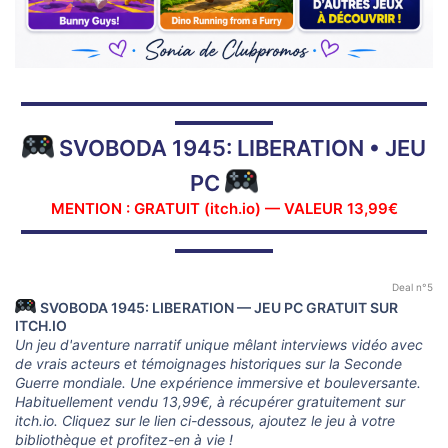
▬▬▬▬▬▬▬▬▬▬▬▬▬▬▬▬▬▬▬▬▬▬▬▬▬▬▬▬▬
▬▬▬▬▬▬▬
SVOBODA 1945: LIBERATION • JEU
PC
MENTION : GRATUIT (itch.io) — VALEUR 13,99€
▬▬▬▬▬▬▬▬▬▬▬▬▬▬▬▬▬▬▬▬▬▬▬▬▬▬▬▬▬
▬▬▬▬▬▬▬
Deal n°5
SVOBODA 1945: LIBERATION — JEU PC GRATUIT SUR
ITCH.IO
Un jeu d'aventure narratif unique mêlant interviews vidéo avec
de vrais acteurs et témoignages historiques sur la Seconde
Guerre mondiale. Une expérience immersive et bouleversante.
Habituellement vendu 13,99€, à récupérer gratuitement sur
itch.io. Cliquez sur le lien ci-dessous, ajoutez le jeu à votre
bibliothèque et profitez-en à vie !