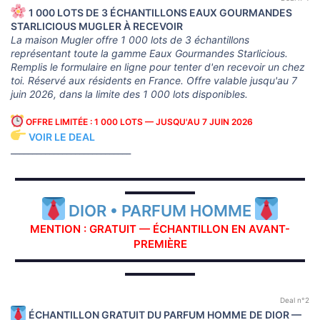
1 000 LOTS DE 3 ÉCHANTILLONS EAUX GOURMANDES
STARLICIOUS MUGLER À RECEVOIR
La maison Mugler offre 1 000 lots de 3 échantillons
représentant toute la gamme Eaux Gourmandes Starlicious.
Remplis le formulaire en ligne pour tenter d'en recevoir un chez
toi. Réservé aux résidents en France. Offre valable jusqu'au 7
juin 2026, dans la limite des 1 000 lots disponibles.
OFFRE LIMITÉE : 1 000 LOTS — JUSQU'AU 7 JUIN 2026
VOIR LE DEAL
____________________________
▬▬▬▬▬▬▬▬▬▬▬▬▬▬▬▬▬▬▬▬▬▬▬▬▬▬▬▬▬
▬▬▬▬▬▬▬
DIOR • PARFUM HOMME
MENTION : GRATUIT — ÉCHANTILLON EN AVANT-
PREMIÈRE
▬▬▬▬▬▬▬▬▬▬▬▬▬▬▬▬▬▬▬▬▬▬▬▬▬▬▬▬▬
▬▬▬▬▬▬▬
Deal n°2
ÉCHANTILLON GRATUIT DU PARFUM HOMME DE DIOR —