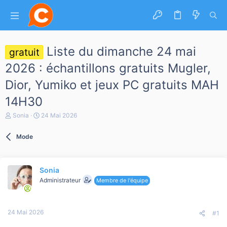
Liste du dimanche 24 mai
gratuit
2026 : échantillons gratuits Mugler,
Dior, Yumiko et jeux PC gratuits MAH
14H30
A
D
Sonia
24 Mai 2026
u
a
t
t
Mode
e
e
u
d
r
e
d
d
Sonia
e
é
l
b
Administrateur
Membre de l'équipe
a
u
d
t
i
24 Mai 2026
s
#1
c