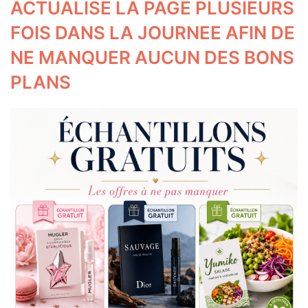
u
ACTUALISE LA PAGE PLUSIEURS
s
s
FOIS DANS LA JOURNEE AFIN DE
i
o
NE MANQUER AUCUN DES BONS
n
PLANS