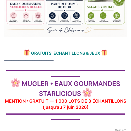
____________________________
GRATUITS, ÉCHANTILLONS & JEUX
____________________________
▬▬▬▬▬▬▬▬▬▬▬▬▬▬▬▬▬▬▬▬▬▬▬▬▬▬▬▬▬
▬▬▬▬▬▬▬
MUGLER • EAUX GOURMANDES
STARLICIOUS
MENTION : GRATUIT — 1 000 LOTS DE 3 ÉCHANTILLONS
(jusqu'au 7 juin 2026)
▬▬▬▬▬▬▬▬▬▬▬▬▬▬▬▬▬▬▬▬▬▬▬▬▬▬▬▬▬
▬▬▬▬▬▬▬
Deal n°1