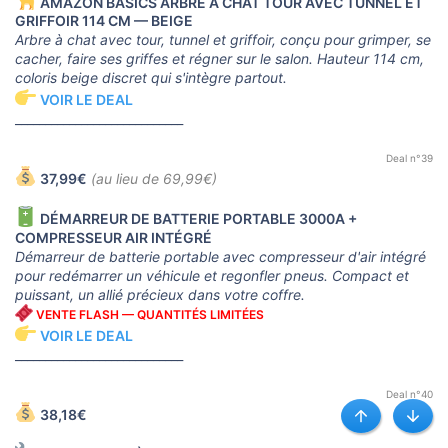
AMAZON BASICS ARBRE À CHAT TOUR AVEC TUNNEL ET
GRIFFOIR 114 CM — BEIGE
Arbre à chat avec tour, tunnel et griffoir, conçu pour grimper, se
cacher, faire ses griffes et régner sur le salon. Hauteur 114 cm,
coloris beige discret qui s'intègre partout.
VOIR LE DEAL
____________________________
Deal n°39
37,99€
(au lieu de 69,99€)
DÉMARREUR DE BATTERIE PORTABLE 3000A +
COMPRESSEUR AIR INTÉGRÉ
Démarreur de batterie portable avec compresseur d'air intégré
pour redémarrer un véhicule et regonfler pneus. Compact et
puissant, un allié précieux dans votre coffre.
VENTE FLASH — QUANTITÉS LIMITÉES
VOIR LE DEAL
____________________________
Deal n°40
38,18€