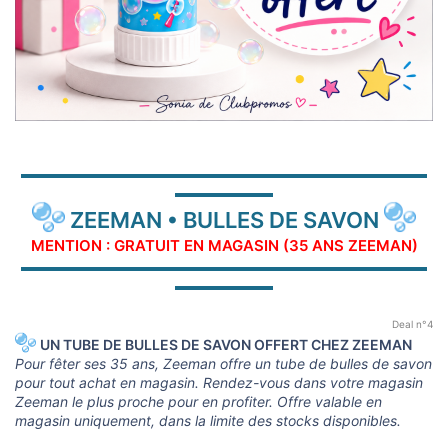
▬▬▬▬▬▬▬▬▬▬▬▬▬▬▬▬▬▬▬▬▬▬▬▬▬▬▬▬▬
▬▬▬▬▬▬▬
ZEEMAN • BULLES DE SAVON
MENTION : GRATUIT EN MAGASIN (35 ANS ZEEMAN)
▬▬▬▬▬▬▬▬▬▬▬▬▬▬▬▬▬▬▬▬▬▬▬▬▬▬▬▬▬
▬▬▬▬▬▬▬
Deal n°4
UN TUBE DE BULLES DE SAVON OFFERT CHEZ ZEEMAN
Pour fêter ses 35 ans, Zeeman offre un tube de bulles de savon
pour tout achat en magasin. Rendez-vous dans votre magasin
Zeeman le plus proche pour en profiter. Offre valable en
magasin uniquement, dans la limite des stocks disponibles.