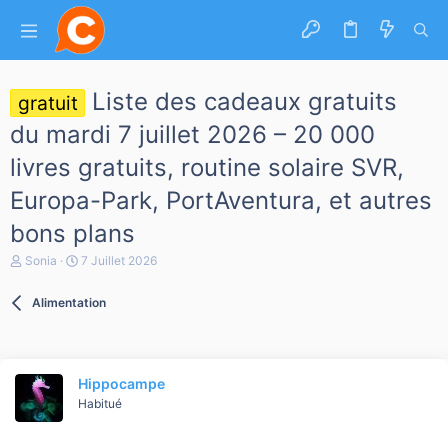
Liste des cadeaux gratuits
gratuit
du mardi 7 juillet 2026 – 20 000
livres gratuits, routine solaire SVR,
Europa-Park, PortAventura, et autres
bons plans
A
D
Sonia
7 Juillet 2026
u
a
t
t
Alimentation
e
e
u
d
r
e
d
d
e
é
Hippocampe
l
b
a
Habitué
u
d
t
i