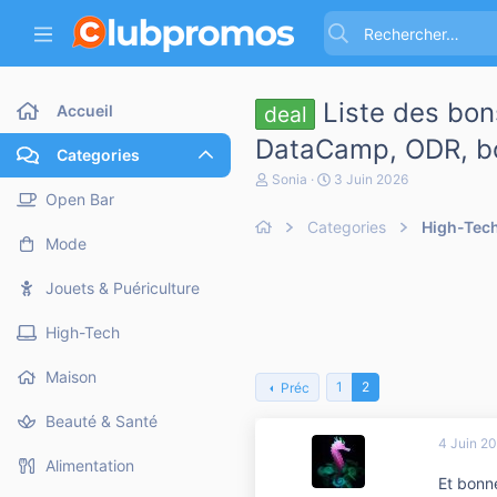
Liste des bon
Accueil
deal
DataCamp, ODR, bo
Categories
A
D
Sonia
3 Juin 2026
u
a
Open Bar
t
t
Categories
High-Tec
e
e
Mode
u
d
r
e
d
d
Jouets & Puériculture
e
é
l
b
High-Tech
a
u
d
t
i
Maison
1
2
Préc
s
c
Beauté & Santé
u
4 Juin 2
s
s
Alimentation
i
Et bonn