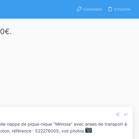
Connexion
S'inscrire
90€.
#1
 jolie nappe de pique-nique "Mimosa" avec anses de transport à
ycoton, référence : 522276005, voir photos
.