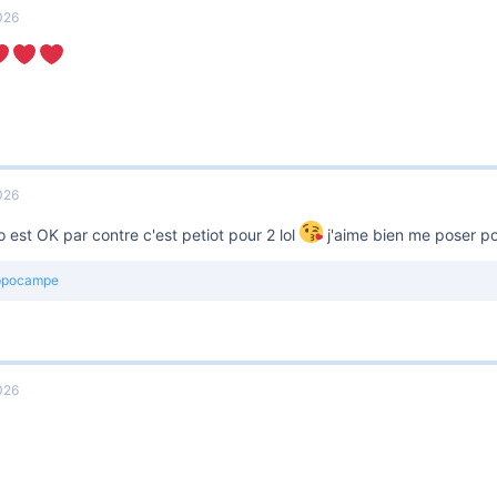
026
026
 est OK par contre c'est petiot pour 2 lol
j'aime bien me poser p
ppocampe
026