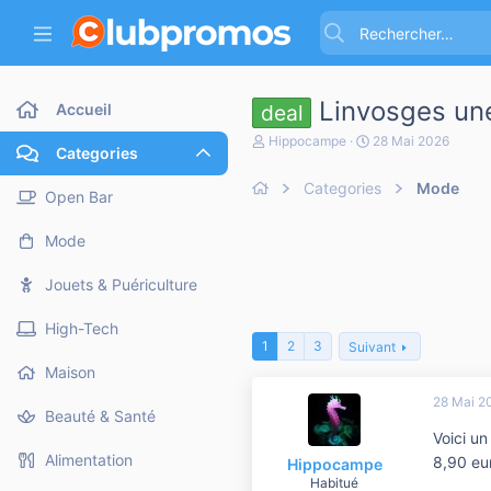
Linvosges un
Accueil
deal
A
D
Hippocampe
28 Mai 2026
Categories
u
a
t
t
Categories
Mode
e
e
Open Bar
u
d
r
e
Mode
d
d
e
é
l
b
Jouets & Puériculture
a
u
d
t
High-Tech
i
1
2
3
Suivant
s
c
Maison
u
28 Mai 2
s
Beauté & Santé
s
Voici u
i
o
Alimentation
8,90 eu
Hippocampe
n
Habitué