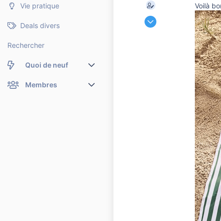
Voilà b
Vie pratique
9 Décembre 2019
Deals divers
60 448
6 900
Rechercher
10 810
Quoi de neuf
41
Nouveaux messages
Membres
Membres en ligne
Nouveaux messages de profil
Dernières activités
Nouveaux messages de profil
Rechercher dans les messages de profil