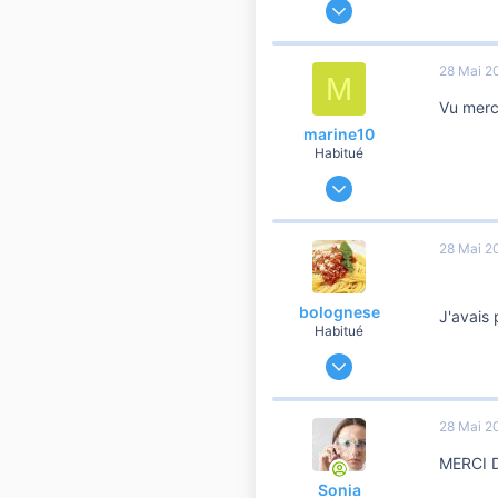
:
19 247
3 363
28 Mai 2
M
10 810
Vu merc
marine10
Habitué
9 Décembre 2020
12 904
296
28 Mai 2
8 810
bolognese
J'avais
Habitué
16 Mars 2015
21 621
1 804
28 Mai 2
10 810
MERCI 
Lille!
Sonia