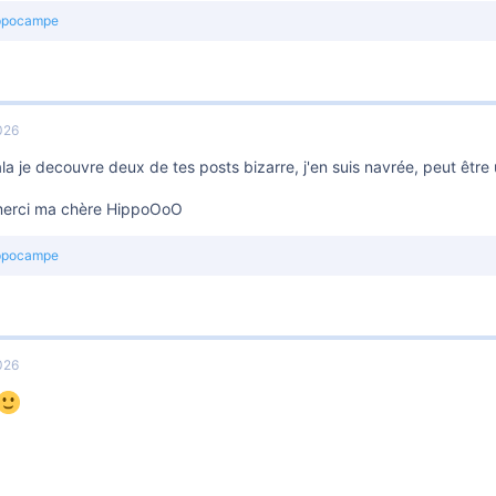
ppocampe
026
ala je decouvre deux de tes posts bizarre, j'en suis navrée, peut être
erci ma chère HippoOoO
ppocampe
026