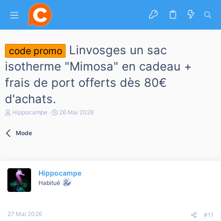
Linvosges un sac
code promo
isotherme "Mimosa" en cadeau +
frais de port offerts dès 80€
d'achats.
A
D
Hippocampe
26 Mai 2026
u
a
t
t
Mode
e
e
u
d
r
e
d
d
e
é
Hippocampe
l
b
a
Habitué
u
d
t
i
s
27 Mai 2026
c
#11