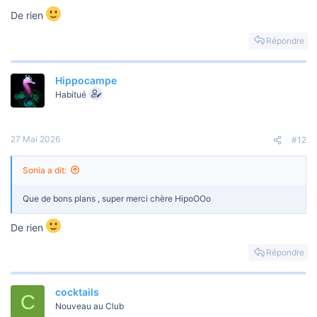
u
s
De rien
s
i
Répondre
o
n
Hippocampe
Habitué
27 Mai 2026
#12
Sonia a dit:
Que de bons plans , super merci chère HipoOOo
De rien
Répondre
cocktails
C
Nouveau au Club