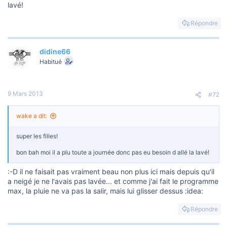
o
lavé!
n
Répondre
didine66
Habitué
9 Mars 2013
#72
wake a dit:
super les filles!
bon bah moi il a plu toute a journée donc pas eu besoin d allé la lavé!
:-D il ne faisait pas vraiment beau non plus ici mais depuis qu'il
a neigé je ne l'avais pas lavée... et comme j'ai fait le programme
max, la pluie ne va pas la salir, mais lui glisser dessus :idea:
Répondre