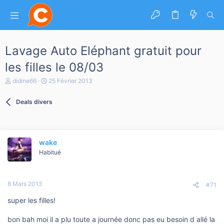
Lavage Auto Eléphant gratuit pour
les filles le 08/03
A
D
didine66
25 Février 2013
u
a
t
t
Deals divers
e
e
u
d
r
e
d
d
e
é
wake
l
b
a
Habitué
u
d
t
i
s
8 Mars 2013
c
#71
u
super les filles!
s
s
i
bon bah moi il a plu toute a journée donc pas eu besoin d allé la