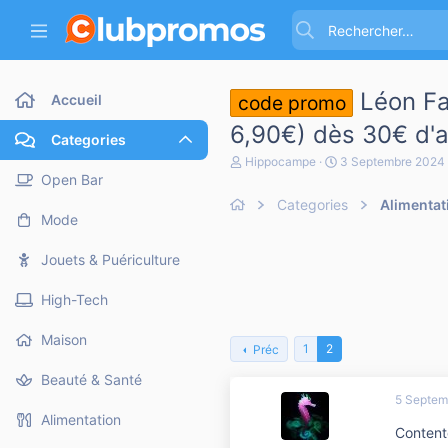
Léon Fa
Accueil
code promo
6,90€) dès 30€ d'a
Categories
A
D
Hippocampe
3 Septembre 2024
u
a
Open Bar
t
t
Categories
Alimentat
e
e
Mode
u
d
r
e
d
d
Jouets & Puériculture
e
é
l
b
High-Tech
a
u
d
t
i
Maison
1
2
Préc
s
c
Beauté & Santé
u
5 Septem
s
s
Alimentation
Contente
i