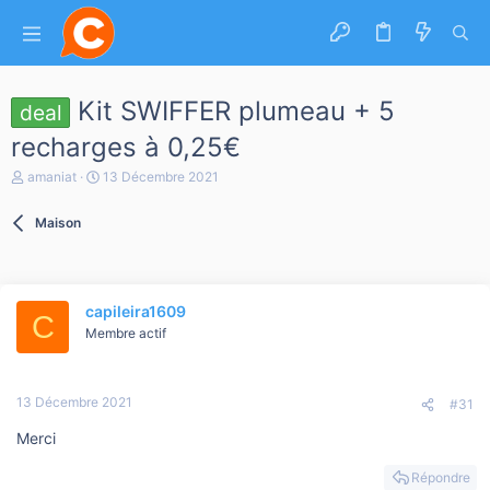
Kit SWIFFER plumeau + 5
deal
recharges à 0,25€
A
D
amaniat
13 Décembre 2021
u
a
t
t
Maison
e
e
u
d
r
e
d
d
e
é
capileira1609
l
b
C
a
Membre actif
u
d
t
i
s
13 Décembre 2021
c
#31
u
Merci
s
s
i
Répondre