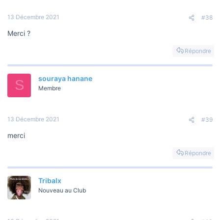
13 Décembre 2021
#38
Merci ?
Répondre
souraya hanane
S
Membre
13 Décembre 2021
#39
merci
Répondre
Tribalx
Nouveau au Club