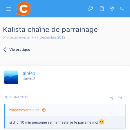
Kalista chaîne de parrainage
A
D
madameverte
7 Décembre 2012
u
a
t
t
Vie pratique
e
e
u
d
r
e
d
d
e
é
gini43
l
b
a
Habitué
u
d
t
i
s
10 Juillet 2013
c
#411
u
s
madameverte a dit:
s
i
o
si d'ici 10 min personne se manifeste, je te parraine moi
n