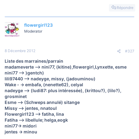
Répondre
flowergirl123
Moderator
8 Décembre 2012
#327
Liste des marraines/parrain
madameverte --> nini77, (kitine),flowergirl,Lynxette, esme
nini77 --> )gentch)
lili97440 --> nadeyge, missy, (jadouminou)
Wake - -> embafa, (nenette62), celyal
nadeyge --> (ludi87: plus intéressée), (krittou?), (lilo?),
grosminet
Esme --> (Schweps annulé) sitange
Missy --> jentes, nnatoul
Flowergirl123 --> fatiha, lina
Fatiha --> libellule; helga,eogk
nini77-> midori
jentes -> minou