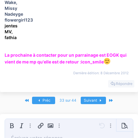
Wake,
Missy
Nadeyge
flowergirl123
jentes
MV,
fathia
La prochaine à contacter pour un parrainage est EOGK qui
vient de me mp qu'elle est de retour :icon_smile
Dernière édition:
8 Décembre 2012
Répondre
Premier
Dernier
Préc
33 sur 44
Suivant
Gras
Italique
Plus d'options…
Insérer un lien
Insérer une image
Plus d'options…
Annulé
Plus d'options
Prévisua