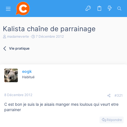
Kalista chaîne de parrainage
A
D
madameverte
7 Décembre 2012
u
a
t
t
Vie pratique
e
e
u
d
r
e
d
d
e
é
eogk
l
b
a
Habitué
u
d
t
i
s
8 Décembre 2012
c
#321
u
C est bon je suis la je aisais manger mes loulous qui veurt etre
s
s
parrainer
i
o
Répondre
n