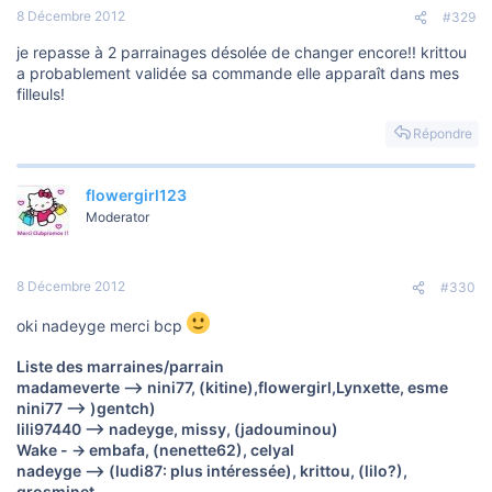
8 Décembre 2012
#329
je repasse à 2 parrainages désolée de changer encore!! krittou
a probablement validée sa commande elle apparaît dans mes
filleuls!
Répondre
flowergirl123
Moderator
8 Décembre 2012
#330
oki nadeyge merci bcp
Liste des marraines/parrain
madameverte --> nini77, (kitine),flowergirl,Lynxette, esme
nini77 --> )gentch)
lili97440 --> nadeyge, missy, (jadouminou)
Wake - -> embafa, (nenette62), celyal
nadeyge --> (ludi87: plus intéressée), krittou, (lilo?),
grosminet