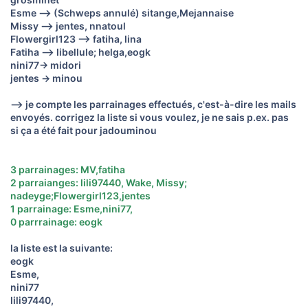
Esme --> (Schweps annulé) sitange,Mejannaise
Missy --> jentes, nnatoul
Flowergirl123 --> fatiha, lina
Fatiha --> libellule; helga,eogk
nini77-> midori
jentes -> minou
--> je compte les parrainages effectués, c'est-à-dire les mails
envoyés. corrigez la liste si vous voulez, je ne sais p.ex. pas
si ça a été fait pour jadouminou
3 parrainages: MV,fatiha
2 parraianges: lili97440, Wake, Missy;
nadeyge;Flowergirl123,jentes
1 parrainage: Esme,nini77,
0 parrrainage: eogk
la liste est la suivante:
eogk
Esme,
nini77
lili97440,