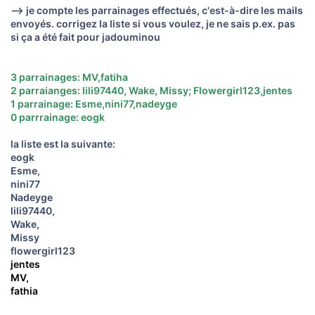
--> je compte les parrainages effectués, c'est-à-dire les mails
envoyés. corrigez la liste si vous voulez, je ne sais p.ex. pas
si ça a été fait pour jadouminou
3 parrainages: MV,fatiha
2 parraianges: lili97440, Wake, Missy; Flowergirl123,jentes
1 parrainage: Esme,nini77,nadeyge
0 parrrainage: eogk
la liste est la suivante:
eogk
Esme,
nini77
Nadeyge
lili97440,
Wake,
Missy
flowergirl123
jentes
MV,
fathia