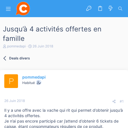
Jusqu’à 4 activités offertes en
famille
A
D
pommedapi
26 Juin 2018
u
a
t
t
Deals divers
e
e
u
d
r
e
d
d
pommedapi
e
é
P
l
b
Habitué
a
u
d
t
i
26 Juin 2018
s
#1
c
Il y a une offre avec la vache qui rit qui permet d’obtenir jusqu’à
u
s
4 activités offertes.
s
Je n’ai pas encore participé car j’attend d’obtenir 6 tickets de
i
caisse, étant consommateurs réguliers de ce produit.