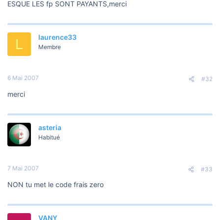
o
ESQUE LES fp SONT PAYANTS,merci
n
laurence33
L
Membre
6 Mai 2007
#32
merci
asteria
Habitué
7 Mai 2007
#33
NON tu met le code frais zero
VANY