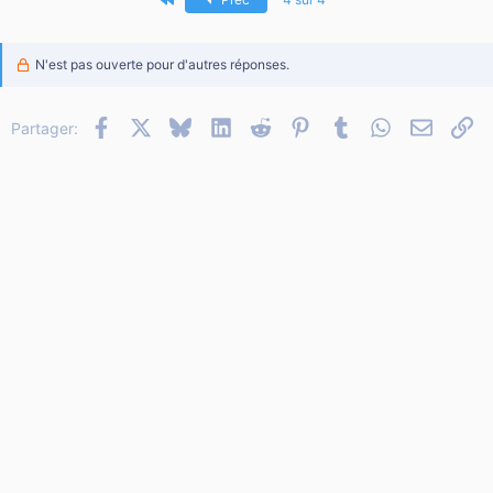
N'est pas ouverte pour d'autres réponses.
Facebook
X
Bluesky
LinkedIn
Reddit
Pinterest
Tumblr
WhatsApp
Email
Li
Partager: