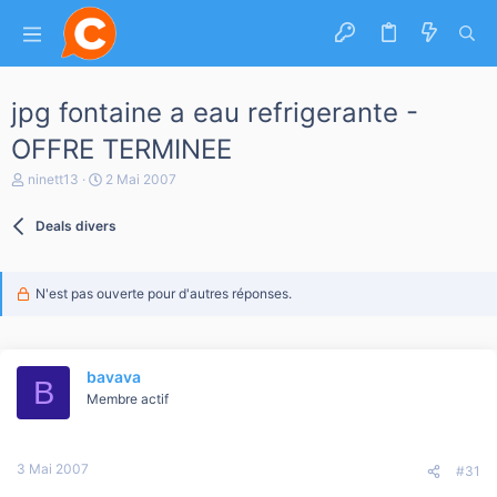
jpg fontaine a eau refrigerante -
OFFRE TERMINEE
A
D
ninett13
2 Mai 2007
u
a
t
t
Deals divers
e
e
u
d
r
e
d
d
N'est pas ouverte pour d'autres réponses.
e
é
l
b
a
u
d
t
i
bavava
B
s
Membre actif
c
u
s
s
3 Mai 2007
#31
i