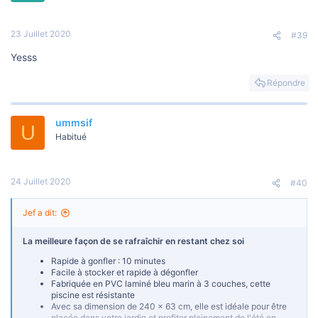
23 Juillet 2020
#39
Yesss
Répondre
ummsif
U
Habitué
24 Juillet 2020
#40
Jef a dit:
La meilleure façon de se rafraîchir en restant chez soi
Rapide à gonfler : 10 minutes
Facile à stocker et rapide à dégonfler
Fabriquée en PVC laminé bleu marin à 3 couches, cette
piscine est résistante
Avec sa dimension de 240 x 63 cm, elle est idéale pour être
placée dans votre jardin et profiter pleinement de l'été en