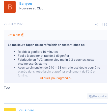
Banyou
B
Nouveau au Club
22 Juillet 2020
#36
Jef a dit:
La meilleure façon de se rafraîchir en restant chez soi
Rapide à gonfler : 10 minutes
Facile à stocker et rapide à dégonfler
Fabriquée en PVC laminé bleu marin à 3 couches, cette
piscine est résistante
Avec sa dimension de 240 x 63 cm, elle est idéale pour être
placée dans votre jardin et profiter pleinement de l'été en
famille.
Cliquez pour agrandir...
Voir la pièce jointe 42503
Top
[Message caché]
Répondre
cuisinier