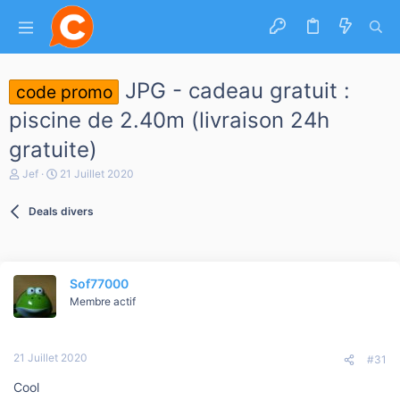
JPG - cadeau gratuit :
code promo
piscine de 2.40m (livraison 24h
gratuite)
A
D
Jef
21 Juillet 2020
u
a
t
t
Deals divers
e
e
u
d
r
e
d
d
e
é
Sof77000
l
b
a
u
Membre actif
d
t
i
s
21 Juillet 2020
c
#31
u
Cool
s