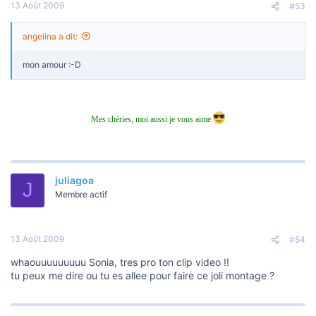
13 Août 2009
#53
angelina a dit:
mon amour :-D
Mes chéries, moi aussi je vous aime
juliagoa
J
Membre actif
13 Août 2009
#54
whaouuuuuuuuu Sonia, tres pro ton clip video !!
tu peux me dire ou tu es allee pour faire ce joli montage ?