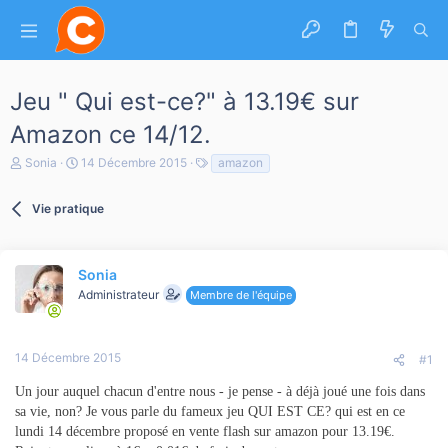
Jeu " Qui est-ce?" à 13.19€ sur
Amazon ce 14/12.
A
D
T
Sonia
14 Décembre 2015
amazon
u
a
a
t
t
g
e
Vie pratique
e
s
u
d
r
e
d
d
e
é
Sonia
l
b
Administrateur
Membre de l'équipe
a
u
d
t
i
s
14 Décembre 2015
#1
c
u
Un jour auquel chacun d'entre nous - je pense - à déjà joué une fois dans
s
sa vie, non? Je vous parle du fameux jeu QUI EST CE? qui est en ce
s
lundi 14 décembre proposé en vente flash sur amazon pour 13.19€.
i