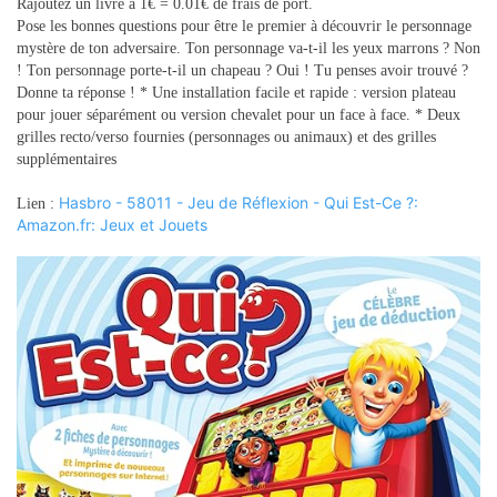
o
Rajoutez un livre à 1€ = 0.01€ de frais de port.
n
Pose les bonnes questions pour être le premier à découvrir le personnage
mystère de ton adversaire. Ton personnage va-t-il les yeux marrons ? Non
! Ton personnage porte-t-il un chapeau ? Oui ! Tu penses avoir trouvé ?
Donne ta réponse ! * Une installation facile et rapide : version plateau
pour jouer séparément ou version chevalet pour un face à face. * Deux
grilles recto/verso fournies (personnages ou animaux) et des grilles
supplémentaires
Hasbro - 58011 - Jeu de Réflexion - Qui Est-Ce ?:
Lien :
Amazon.fr: Jeux et Jouets