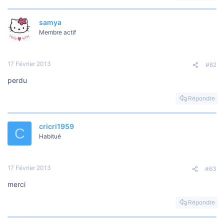
o
n
samya
Membre actif
17 Février 2013
#62
perdu
Répondre
cricri1959
C
Habitué
17 Février 2013
#63
merci
Répondre