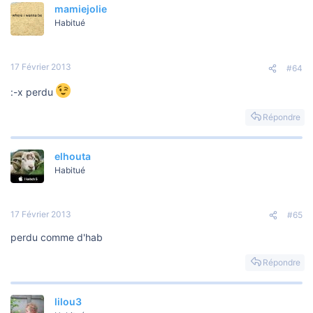
mamiejolie
Habitué
17 Février 2013
#64
:-x perdu
Répondre
elhouta
Habitué
17 Février 2013
#65
perdu comme d'hab
Répondre
lilou3