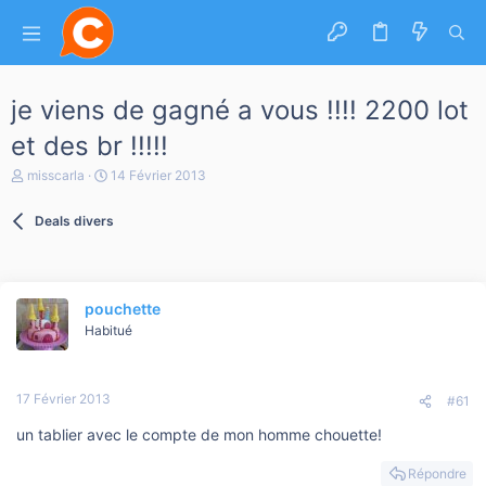
je viens de gagné a vous !!!! 2200 lot
et des br !!!!!
A
D
misscarla
14 Février 2013
u
a
t
t
Deals divers
e
e
u
d
r
e
d
d
e
é
pouchette
l
b
a
Habitué
u
d
t
i
s
17 Février 2013
c
#61
u
un tablier avec le compte de mon homme chouette!
s
s
i
Répondre