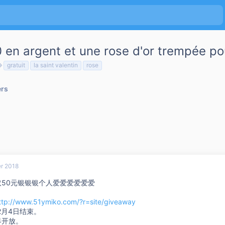
en argent et une rose d'or trempée po
T
gratuit
la saint valentin
rose
a
g
ers
s
er 2018
取50元银银银个人爱爱爱爱爱爱
ttp://www.51ymiko.com/?r=site/giveaway
年2月4日结束。
界开放。