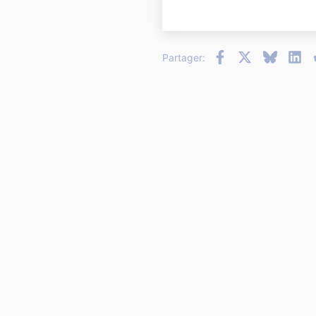
22
26
Facebook
X
Bluesky
Li
Partager: