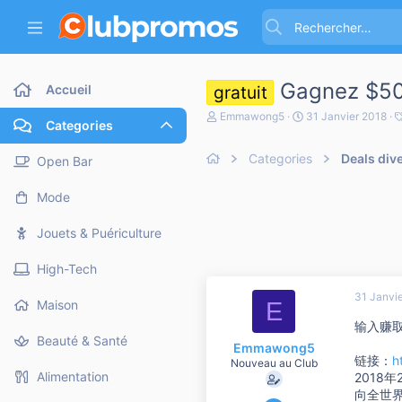
Gagnez $50 
Accueil
gratuit
A
D
Emmawong5
31 Janvier 2018
Categories
u
a
t
t
e
Categories
e
Deals div
Open Bar
u
d
r
e
Mode
d
d
e
é
l
b
Jouets & Puériculture
a
u
d
t
High-Tech
i
s
31 Janvi
c
E
Maison
u
输入赚
s
Beauté & Santé
s
Emmawong5
i
链接：
h
Nouveau au Club
o
Alimentation
2018
n
向全世
31 Janvier 2018