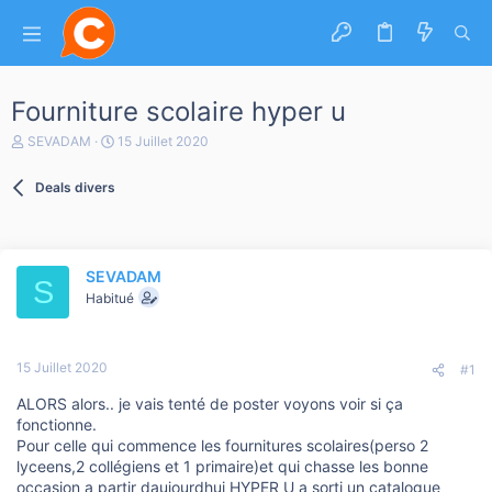
Fourniture scolaire hyper u
A
D
SEVADAM
15 Juillet 2020
u
a
t
t
Deals divers
e
e
u
d
r
e
d
d
e
é
SEVADAM
l
b
S
a
Habitué
u
d
t
i
s
15 Juillet 2020
c
#1
u
ALORS alors.. je vais tenté de poster voyons voir si ça
s
s
fonctionne.
i
Pour celle qui commence les fournitures scolaires(perso 2
o
lyceens,2 collégiens et 1 primaire)et qui chasse les bonne
n
occasion a partir daujourdhui HYPER U a sorti un catalogue