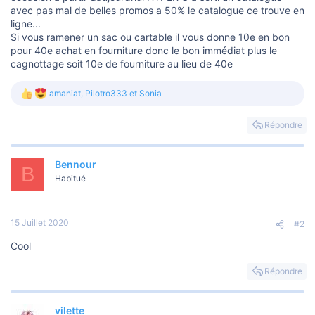
avec pas mal de belles promos a 50% le catalogue ce trouve en
ligne...
Si vous ramener un sac ou cartable il vous donne 10e en bon
pour 40e achat en fourniture donc le bon immédiat plus le
cagnottage soit 10e de fourniture au lieu de 40e
amaniat
,
Pilotro333
et
Sonia
L
e
s
Répondre
r
é
a
Bennour
c
B
t
Habitué
i
o
n
s
15 Juillet 2020
#2
:
Cool
Répondre
vilette