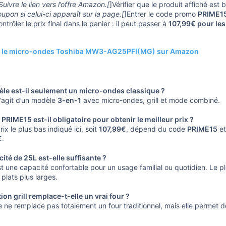
Suivre le lien vers l’offre Amazon.[
]Vérifier que le produit affiché est 
upon si celui-ci apparaît sur la page.[
]Entrer le code promo
PRIME1
ntrôler le prix final dans le panier : il peut passer à
107,99€ pour le
r le micro-ondes Toshiba MW3-AG25PFI(MG) sur Amazon
le est-il seulement un micro-ondes classique ?
s’agit d’un modèle
3-en-1
avec micro-ondes, grill et mode combiné.
PRIME15 est-il obligatoire pour obtenir le meilleur prix ?
prix le plus bas indiqué ici, soit
107,99€
, dépend du code
PRIME15
et
€
.
ité de 25L est-elle suffisante ?
st une capacité confortable pour un usage familial ou quotidien. Le 
 plats plus larges.
ion grill remplace-t-elle un vrai four ?
e ne remplace pas totalement un four traditionnel, mais elle permet 