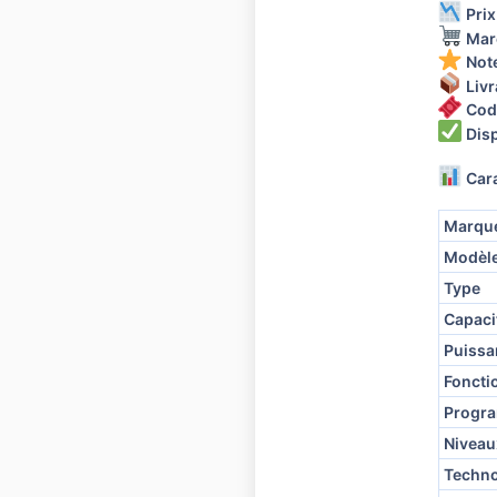
Prix
Mar
Not
Livr
Cod
Disp
Cara
Marqu
Modèl
Type
Capaci
Puissa
Foncti
Progr
Niveau
Techno