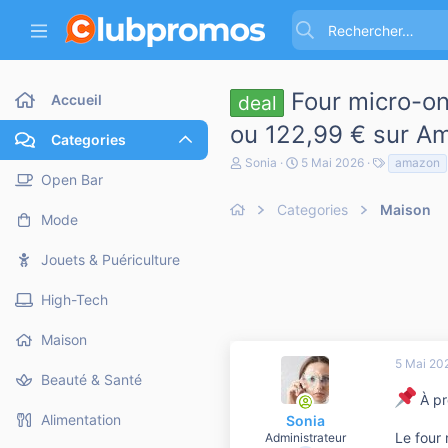
Four micro-o
Accueil
deal
ou 122,99 € sur A
Categories
A
D
T
Sonia
5 Mai 2026
amazon
u
a
a
Open Bar
t
t
g
e
Categories
e
Maison
s
Mode
u
d
r
e
d
d
Jouets & Puériculture
e
é
l
b
High-Tech
a
u
d
t
i
Maison
s
5 Mai 20
c
Beauté & Santé
u
À pr
s
s
Alimentation
Sonia
i
Le four
Administrateur