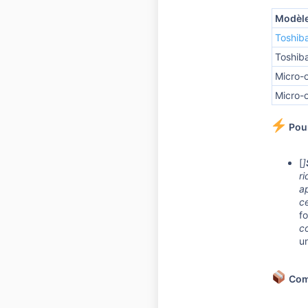
Modèl
Toshib
Toshib
Micro-o
Micro-
Pou
[
]
ri
a
ce
fo
c
u
Comm