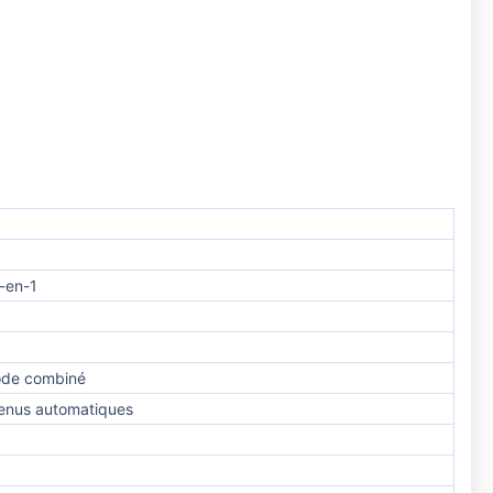
-en-1
mode combiné
enus automatiques