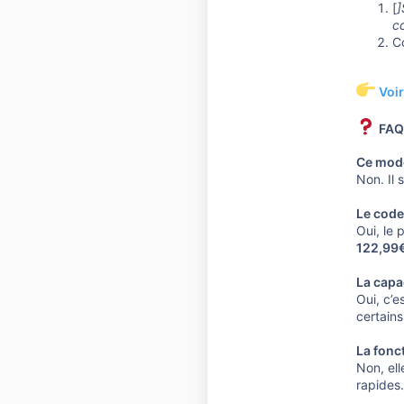
[
]
co
Co
Voi
FAQ
Ce modè
Non. Il 
Le code 
Oui, le 
122,99
La capac
Oui, c’e
certains
La fonct
Non, ell
rapides.