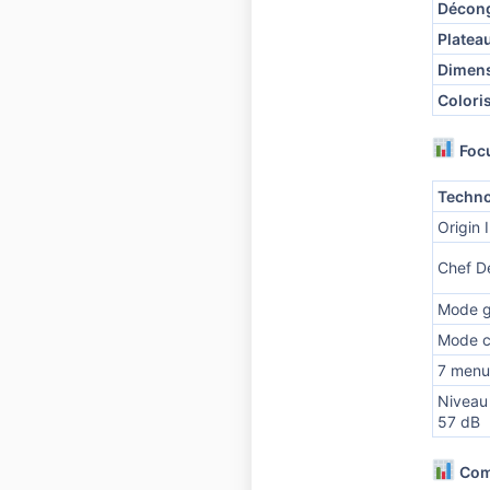
Décong
Platea
Dimen
Colori
Foc
Techno
Origin 
Chef D
Mode gr
Mode 
7 menu
Niveau
57 dB
Com