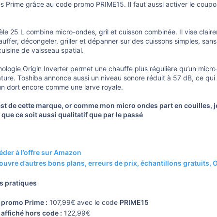
Prime grâce au code promo PRIME15. Il faut aussi activer le coupon v
.
e 25 L combine micro-ondes, gril et cuisson combinée. Il vise claire
uffer, décongeler, griller et dépanner sur des cuissons simples, san
cuisine de vaisseau spatial.
ologie Origin Inverter permet une chauffe plus régulière qu’un micro
ure. Toshiba annonce aussi un niveau sonore réduit à 57 dB, ce qui p
un dort encore comme une larve royale.
st de cette marque, or comme mon micro ondes part en couilles, je
 que ce soit aussi qualitatif que par le passé
der à l’offre sur Amazon
uvre d’autres bons plans, erreurs de prix, échantillons gratuits
s pratiques
 promo Prime :
107,99€ avec le code
PRIME15
 affiché hors code :
122,99€