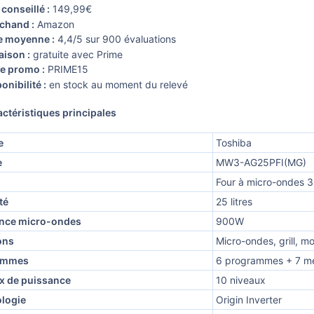
 conseillé :
149,99€
chand :
Amazon
e moyenne :
4,4/5 sur 900 évaluations
aison :
gratuite avec Prime
e promo :
PRIME15
onibilité :
en stock au moment du relevé
ctéristiques principales
e
Toshiba
e
MW3-AG25PFI(MG)
Four à micro-ondes 3
té
25 litres
nce micro-ondes
900W
ons
Micro-ondes, grill, 
ammes
6 programmes + 7 m
x de puissance
10 niveaux
logie
Origin Inverter