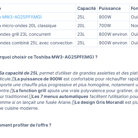
e
Capacité
Puissance
Fon
a MW3-AG25PFI(MG)
25L
900W
Oui
a micro-ondes 20L classique
20L
700W
Non
ndes grill 23L concurrent
23L
800W environ
Oui
ondes combiné 25L avec convection
25L
900W environ
Oui
rquoi choisir ce Toshiba MW3-AG25PFI(MG) ?
Sa capacité de 25L
permet d’utiliser de grandes assiettes et des pla
dicule.[
]
La puissance de 900W
est confortable pour réchauffer rapid
pporte une chauffe plus progressive et plus homogène, notamment utile
ntre.[
]
La fonction grill
ajoute une vraie polyvalence pour gratiner,
ur traditionnel.[
]
Les 7 menus automatiques
facilitent l’utilisation p
omme si on lançait une fusée Ariane.[
]
Le design Gris Morandi
est pl
ne cuisine moderne.
ent profiter de l’offre ?