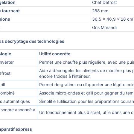
élation
Chef Defrost
u tournant
288 mm
sions
36,5 x 46,9 x 28 cm
s
Gris Morandi
us décryptage des technologies
logie
Utilité concrète
Inverter
Permet une chauffe plus régulière, avec une pu
Aide à décongeler les aliments de manière plus pr
efrost
encore froides à l’intérieur.
ill
Permet de gratiner ou d’apporter une légère colora
combiné
Associe micro-ondes et grill pour gagner du tem
s automatiques
Simplifie l’utilisation pour les préparations cou
 sonore annoncé à
Un fonctionnement plus discret, utile dans une c
paratif express