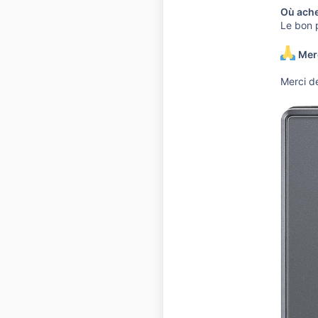
Où ache
Le bon p
Merc
Merci de