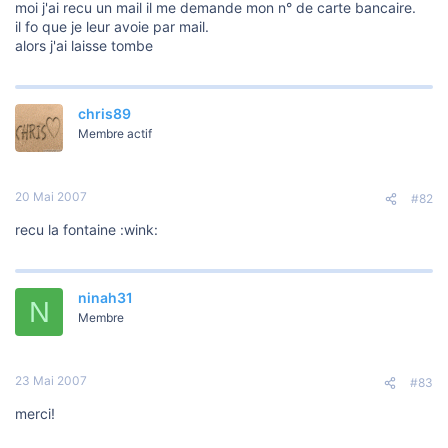
o
moi j'ai recu un mail il me demande mon n° de carte bancaire.
n
il fo que je leur avoie par mail.
alors j'ai laisse tombe
chris89
Membre actif
20 Mai 2007
#82
recu la fontaine :wink:
ninah31
N
Membre
23 Mai 2007
#83
merci!