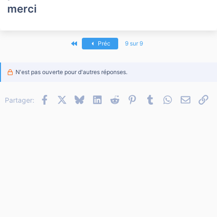
merci
Premier
Préc
9 sur 9
N'est pas ouverte pour d'autres réponses.
Facebook
X
Bluesky
LinkedIn
Reddit
Pinterest
Tumblr
WhatsApp
Email
Li
Partager: