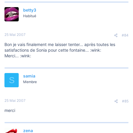
betty3
Habitué
25 Mai 2007
#84
Bon je vais finalement me laisser tenter... après toutes les
satisfactions de Sonia pour cette fontaine... :wink:
Merci... :wink:
samia
S
Membre
25 Mai 2007
#85
merci
zena