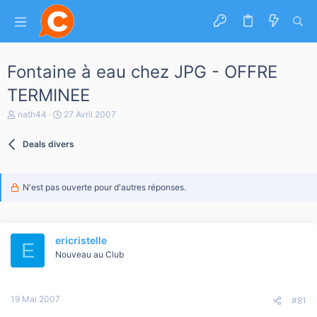
Fontaine à eau chez JPG - OFFRE
TERMINEE
A
D
nath44
27 Avril 2007
u
a
t
t
Deals divers
e
e
u
d
r
e
d
d
N'est pas ouverte pour d'autres réponses.
e
é
l
b
a
u
d
t
i
ericristelle
E
s
Nouveau au Club
c
u
s
s
19 Mai 2007
#81
i