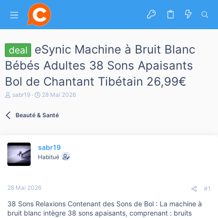
eSynic Machine à Bruit Blanc
deal
Bébés Adultes 38 Sons Apaisants
Bol de Chantant Tibétain 26,99€
A
D
sabr19
28 Mai 2026
u
a
t
t
Beauté & Santé
e
e
u
d
r
e
d
d
sabr19
e
é
l
b
Habitué
a
u
d
t
i
28 Mai 2026
s
#1
c
38 Sons Relaxions Contenant des Sons de Bol : La machine à
u
s
bruit blanc intègre 38 sons apaisants, comprenant : bruits