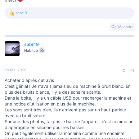
sabr19
L
e
s
Répondre
r
é
a
sabr19
c
t
Habitué
i
o
n
s
29 Mai 2026
#4
:
Acheter d'après cet avis
C’est génial ! Je n’avais jamais eu de machine à bruit blanc. En
plus des bruits blancs, il y a des sons relaxants.
Dans la boîte, il y a un câble USB pour recharger la machine et
une notice d’utilisation en plus de la machine.
Les sons sont très bien, ils n’arrivent pas sur un haut-parleur
avec un bruit saturé.
Sur une des photos, j’ai pris le bas de l’appareil, c’est comme un
diaphragme en silicone pour les basses.
On peut également utiliser la machine comme une enceinte