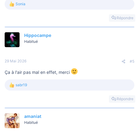
Sonia
L
e
s
Répondre
r
é
a
Hippocampe
c
t
Habitué
i
o
n
s
29 Mai 2026
#5
:
Ça à l'air pas mal en effet, merci
sabr19
L
e
s
Répondre
r
é
a
amaniat
c
t
Habitué
i
o
n