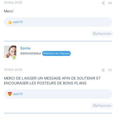
s
29 Mai 2026
#6
:
Merci
sabr19
L
e
s
Répondre
r
é
a
Sonia
c
t
Administrateur
Membre de l'équipe
i
o
n
s
29 Mai 2026
#7
:
MERCI DE LAISSER UN MESSAGE AFIN DE SOUTENIR ET
ENCOURAGER LES POSTEURS DE BONS PLANS
sabr19
L
e
s
Répondre
r
é