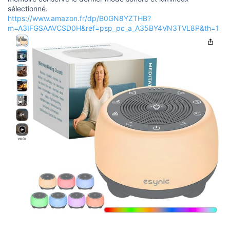
sélectionné.
https://www.amazon.fr/dp/B0GN8YZTHB?
m=A3IFGSAAVCSD0H&ref=psp_pc_a_A35BY4VN3TVL8P&th=1