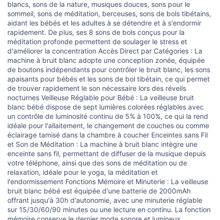
s
blancs, sons de la nature, musiques douces, sons pour le
i
sommeil, sons de méditation, berceuses, sons de bols tibétains,
o
aidant les bébés et les adultes à se détendre et à s'endormir
n
rapidement. De plus, ses 8 sons de bols conçus pour la
méditation profonde permettent de soulager le stress et
d'améliorer la concentration Accès Direct par Catégories : La
machine à bruit blanc adopte une conception zonée, équipée
de boutons indépendants pour contrôler le bruit blanc, les sons
apaisants pour bébés et les sons de bol tibétain, ce qui permet
de trouver rapidement le son nécessaire lors des réveils
nocturnes Veilleuse Réglable pour Bébé : La veilleuse bruit
blanc bébé dispose de sept lumières colorées réglables avec
un contrôle de luminosité continu de 5% à 100%, ce qui la rend
idéale pour l'allaitement, le changement de couches ou comme
éclairage tamisé dans la chambre à coucher Enceintes sans Fil
et Son de Méditation : La machine à bruit blanc intègre une
enceinte sans fil, permettant de diffuser de la musique depuis
votre téléphone, ainsi que des sons de méditation ou de
relaxation, idéale pour le yoga, la méditation et
l'endormissement Fonctions Mémoire et Minuterie : La veilleuse
bruit blanc bébé est équipée d'une batterie de 2000mAh
offrant jusqu'à 30h d'autonomie, avec une minuterie réglable
sur 15/30/60/90 minutes ou une lecture en continu. La fonction
mémoire conserve le dernier mode sonore et lumineux