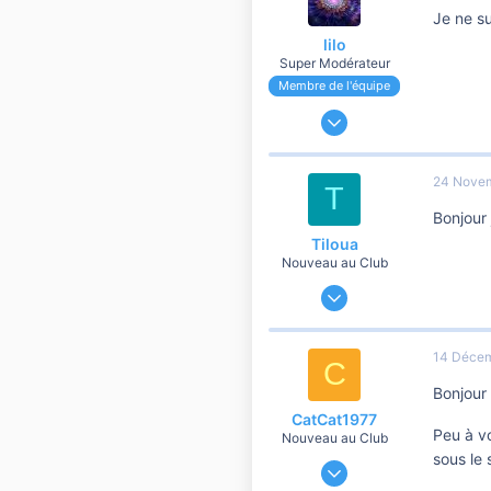
Je ne su
lilo
Super Modérateur
Membre de l'équipe
13 Mai 2007
64 698
15 444
24 Nove
T
10 810
Bonjour
Tiloua
Nouveau au Club
22 Novembre 2018
2
0
14 Décem
C
1
Bonjour 
34
CatCat1977
Peu à vo
Nouveau au Club
sous le 
14 Décembre 2018
1