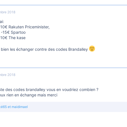
mbre 2018
ai:
-10€ Rakuten Priceminister,
 -15€ Spartoo
-10€ The kase
 bien les échanger contre des codes Brandalley
mbre 2018
este des codes brandalley vous en voudriez combien ?
eux rien en échange mais merci
cé65
et
maidimael