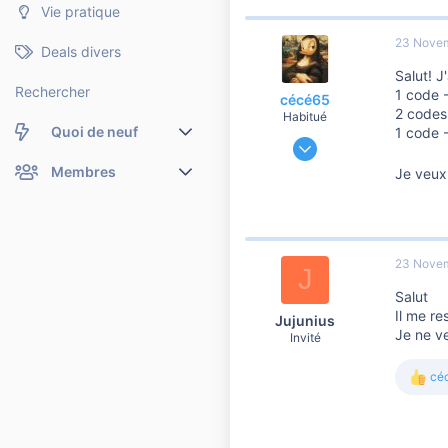
Vie pratique
23 Nove
Deals divers
Salut! J'
Rechercher
1 code 
cécé65
2 codes
Habitué
Quoi de neuf
1 code 
26 Mars 2013
514
Nouveaux messages
Membres
Je veux
168
Membres en ligne
Nouveaux messages de profil
1 060
44
Dernières activités
Nouveaux messages de profil
hautes pyrénées
23 Nove
J
Rechercher dans les messages de profil
Salut
Il me r
Jujunius
Je ne v
Invité
cé
L
e
s
r
é