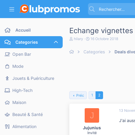
Echange vignettes
Accueil
A
D
hilary
16 Octobre 2018
Categories
u
a
t
t
Categories
Deals div
e
e
Open Bar
u
d
r
e
Mode
d
d
e
é
l
b
Jouets & Puériculture
a
u
d
t
High-Tech
i
1
2
Préc
s
c
Maison
u
13 Novem
s
J
Beauté & Santé
s
J'ai aus
i
o
Alimentation
Jujunius
n
Invité