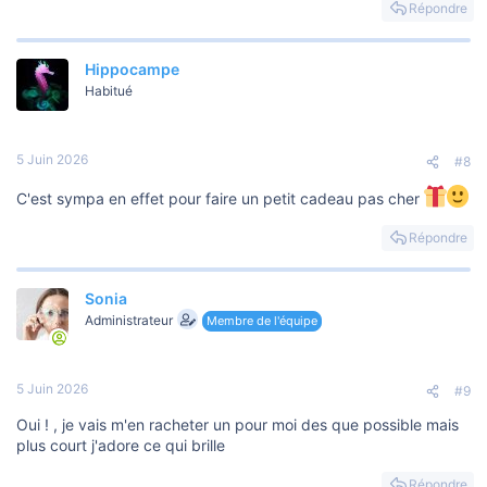
Répondre
Hippocampe
Habitué
5 Juin 2026
#8
C'est sympa en effet pour faire un petit cadeau pas cher
Répondre
Sonia
Administrateur
Membre de l'équipe
5 Juin 2026
#9
Oui ! , je vais m'en racheter un pour moi des que possible mais
plus court j'adore ce qui brille
Répondre