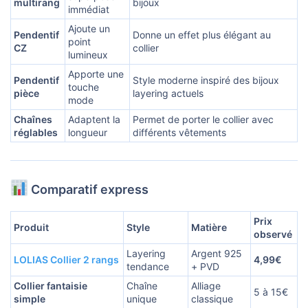
multirang
bijoux
immédiat
Ajoute un
Pendentif
Donne un effet plus élégant au
point
CZ
collier
lumineux
Apporte une
Pendentif
Style moderne inspiré des bijoux
touche
pièce
layering actuels
mode
Chaînes
Adaptent la
Permet de porter le collier avec
réglables
longueur
différents vêtements
Comparatif express
Prix
Produit
Style
Matière
observé
Layering
Argent 925
LOLIAS Collier 2 rangs
4,99€
tendance
+ PVD
Collier fantaisie
Chaîne
Alliage
5 à 15€
simple
unique
classique