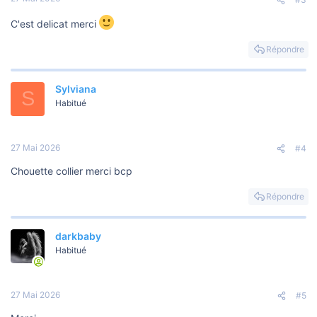
C'est delicat merci
Répondre
Sylviana
S
Habitué
27 Mai 2026
#4
Chouette collier merci bcp
Répondre
darkbaby
Habitué
27 Mai 2026
#5