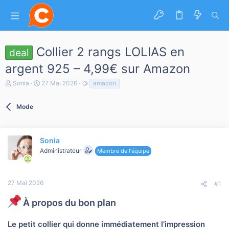
Collier 2 rangs LOLIAS en
deal
argent 925 – 4,99€ sur Amazon
A
D
T
Sonia
27 Mai 2026
amazon
u
a
a
t
t
g
e
Mode
e
s
u
d
r
e
d
d
e
é
Sonia
l
b
Administrateur
Membre de l'équipe
a
u
d
t
i
s
27 Mai 2026
#1
c
u
À propos du bon plan
s
s
i
Le petit collier qui donne immédiatement l’impression