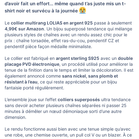
o
d’avoir fait un effort… même quand t’as juste mis un t-
n
shirt noir et survécu à la journée
Le
collier multirang LOLIAS en argent 925
passe à seulement
4,99€ sur Amazon
. Un bijou superposé tendance qui mélange
plusieurs styles de chaînes avec un rendu assez chic pour le
prix : chaîne torsadée, effet ras-du-cou, pendentif CZ et
pendentif pièce façon médaille minimaliste.
Le collier est fabriqué en
argent sterling S925
avec un
double
placage PVD électronique
, un procédé utilisé pour améliorer la
tenue de la finition dans le temps et limiter la décoloration. Il est
également annoncé comme
sans nickel, sans plomb et
résistant à l’eau
, ce qui reste appréciable pour un bijou
fantaisie porté régulièrement.
L’ensemble joue sur l’effet
colliers superposés
ultra tendance
sans devoir acheter plusieurs chaînes séparées ni passer 25
minutes à démêler un nœud démoniaque sorti d’une autre
dimension.
Le rendu fonctionne aussi bien avec une tenue simple qu’avec
une robe, une chemise ouverte, un pull col V ou un blazer. À ce