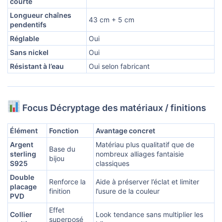
courte
Longueur chaînes
43 cm + 5 cm
pendentifs
Réglable
Oui
Sans nickel
Oui
Résistant à l’eau
Oui selon fabricant
Focus Décryptage des matériaux / finitions
Élément
Fonction
Avantage concret
Argent
Matériau plus qualitatif que de
Base du
sterling
nombreux alliages fantaisie
bijou
S925
classiques
Double
Renforce la
Aide à préserver l’éclat et limiter
placage
finition
l’usure de la couleur
PVD
Effet
Collier
Look tendance sans multiplier les
superposé