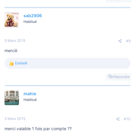
sab2906
Habitué
5 Mars 2015
#9
merciii
EmilieR
L
e
s
Répondre
r
é
a
mahie
c
t
Habitué
i
o
n
s
5 Mars 2015
#10
:
merci valable 1 fois par compte ??