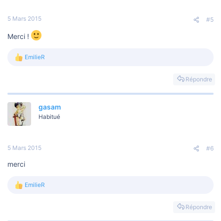
5 Mars 2015
#5
Merci !
EmilieR
L
e
s
Répondre
r
é
a
gasam
c
t
Habitué
i
o
n
s
5 Mars 2015
#6
:
merci
EmilieR
L
e
s
Répondre
r
é