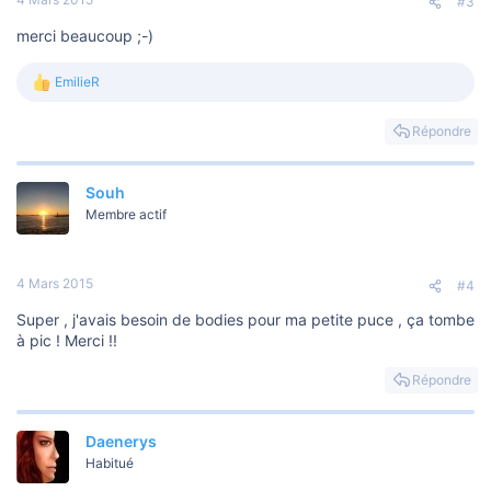
#3
:
merci beaucoup ;-)
EmilieR
L
e
s
Répondre
r
é
a
Souh
c
t
Membre actif
i
o
n
s
4 Mars 2015
#4
:
Super , j'avais besoin de bodies pour ma petite puce , ça tombe
à pic ! Merci !!
Répondre
Daenerys
Habitué