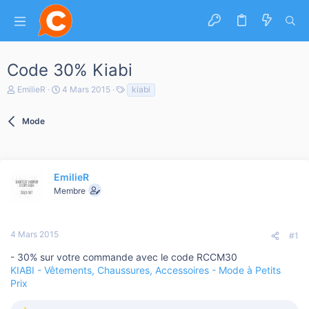
Code 30% Kiabi
A
D
T
EmilieR
4 Mars 2015
kiabi
u
a
a
t
t
g
e
Mode
e
s
u
d
r
e
d
d
e
é
l
EmilieR
b
a
u
Membre
d
t
i
s
c
4 Mars 2015
#1
u
s
- 30% sur votre commande avec le code RCCM30
s
KIABI - Vêtements, Chaussures, Accessoires - Mode à Petits
i
Prix
o
n