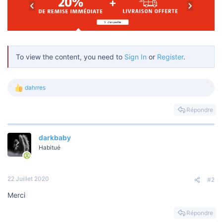
s
i
o
n
To view the content, you need to
Sign In
or
Register
.
dahrres
L
e
s
Répondre
r
é
a
darkbaby
c
t
Habitué
i
o
n
s
22 Juillet 2020
#2
:
Merci
Répondre