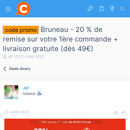
Bruneau - 20 % de
code promo
remise sur votre 1ère commande +
livraison gratuite (dès 49€)
A
D
Jef
22 Juillet 2020
u
a
t
t
Deals divers
e
e
u
d
r
e
d
d
Jef
e
é
l
b
Habitué
a
u
d
t
i
22 Juillet 2020
s
#1
c
u
s