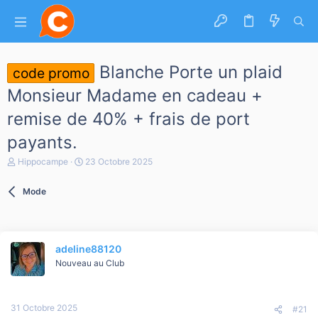
Blanche Porte un plaid
code promo
Monsieur Madame en cadeau +
remise de 40% + frais de port
payants.
A
D
Hippocampe
23 Octobre 2025
u
a
t
t
Mode
e
e
u
d
r
e
d
d
e
é
adeline88120
l
b
a
Nouveau au Club
u
d
t
i
s
31 Octobre 2025
c
#21