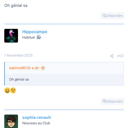
u
Oh génial sa
s
s
i
Répondre
o
n
Hippocampe
Habitué
1 Novembre 2025
#22
adeline88120 a dit:
Oh génial sa
Répondre
sophie.renault
Nouveau au Club