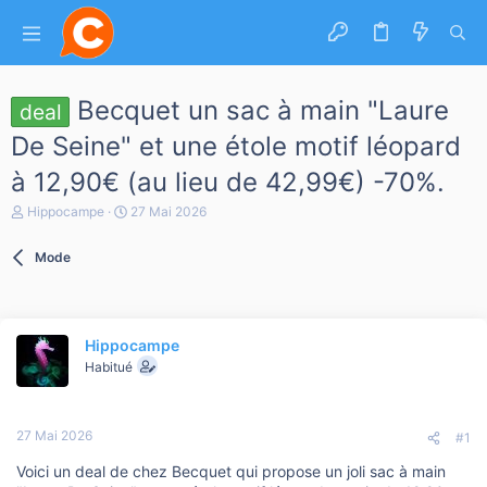
Becquet un sac à main "Laure
deal
De Seine" et une étole motif léopard
à 12,90€ (au lieu de 42,99€) -70%.
A
D
Hippocampe
27 Mai 2026
u
a
t
t
Mode
e
e
u
d
r
e
d
d
e
é
Hippocampe
l
b
a
Habitué
u
d
t
i
s
27 Mai 2026
c
#1
u
Voici un deal de chez Becquet qui propose un joli sac à main
s