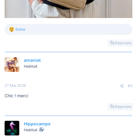
Sonia
L
e
s
Répondre
r
é
a
amaniat
c
t
Habitué
i
o
n
s
27 Mai 2026
#2
:
Chic ! merci
Répondre
Hippocampe
Habitué