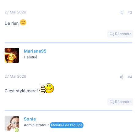
27 Mai 2026
#3
De rien
Répondre
Mariane95
Habitué
27 Mai 2026
#4
C'est stylé merci
Répondre
Sonia
Administrateur
Membre de l'équipe