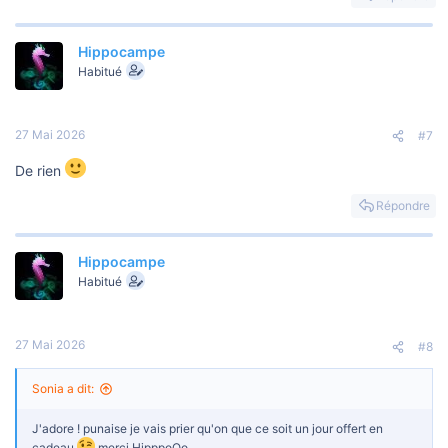
r
é
a
Hippocampe
c
t
Habitué
i
o
n
s
27 Mai 2026
#7
:
De rien
Répondre
Hippocampe
Habitué
27 Mai 2026
#8
Sonia a dit:
J'adore ! punaise je vais prier qu'on que ce soit un jour offert en
cadeau
merci HipppoOo