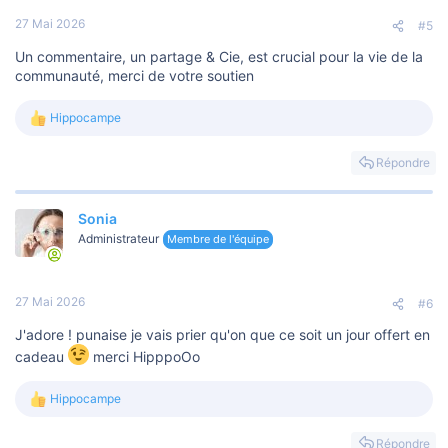
27 Mai 2026
#5
Un commentaire, un partage & Cie, est crucial pour la vie de la
communauté, merci de votre soutien
Hippocampe
L
e
s
Répondre
r
é
a
Sonia
c
t
Administrateur
Membre de l'équipe
i
o
n
s
27 Mai 2026
#6
:
J'adore ! punaise je vais prier qu'on que ce soit un jour offert en
cadeau
merci HipppoOo
Hippocampe
L
e
s
Répondre