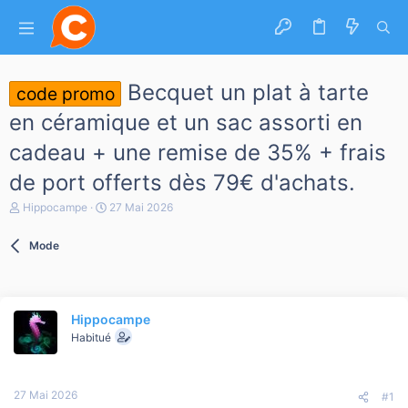
Becquet un plat à tarte
code promo
en céramique et un sac assorti en
cadeau + une remise de 35% + frais
de port offerts dès 79€ d'achats.
A
D
Hippocampe
27 Mai 2026
u
a
t
t
Mode
e
e
u
d
r
e
d
d
e
é
Hippocampe
l
b
a
Habitué
u
d
t
i
s
27 Mai 2026
c
#1