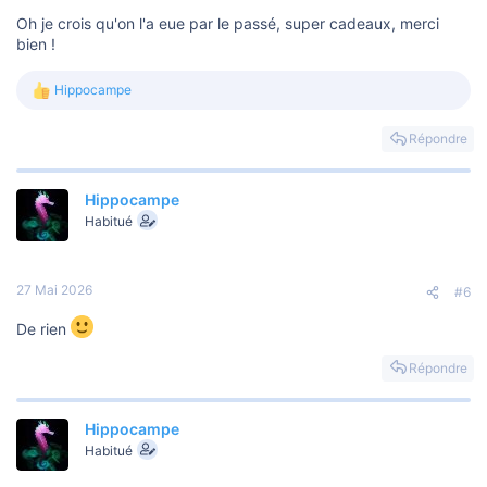
:
Oh je crois qu'on l'a eue par le passé, super cadeaux, merci
bien !
Hippocampe
L
e
s
Répondre
r
é
a
Hippocampe
c
t
Habitué
i
o
n
s
27 Mai 2026
#6
:
De rien
Répondre
Hippocampe
Habitué