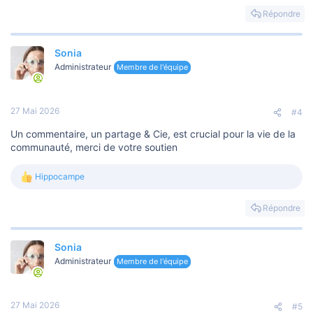
Répondre
Sonia
Administrateur
Membre de l'équipe
27 Mai 2026
#4
Un commentaire, un partage & Cie, est crucial pour la vie de la
communauté, merci de votre soutien
Hippocampe
L
e
s
Répondre
r
é
a
Sonia
c
t
Administrateur
Membre de l'équipe
i
o
n
s
27 Mai 2026
#5