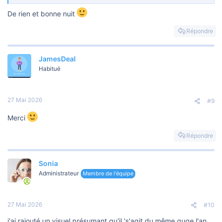
De rien et bonne nuit
Répondre
JamesDeal
Habitué
27 Mai 2026
#9
Merci
Répondre
Sonia
Administrateur
Membre de l'équipe
27 Mai 2026
#10
j'ai rajouté un visuel présumant qu'il 's'agit du même quqe l'an