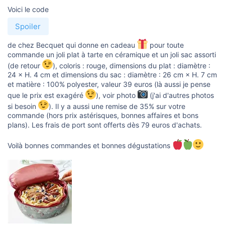
u
Voici le code
s
s
i
Spoiler
o
n
de chez Becquet qui donne en cadeau
pour toute
commande un joli plat à tarte en céramique et un joli sac assorti
(de retour
), coloris : rouge, dimensions du plat : diamètre :
24 × H. 4 cm et dimensions du sac : diamètre : 26 cm × H. 7 cm
et matière : 100% polyester, valeur 39 euros (là aussi je pense
que le prix est exagéré
), voir photo
(j'ai d'autres photos
si besoin
). Il y a aussi une remise de 35% sur votre
commande (hors prix astérisques, bonnes affaires et bons
plans). Les frais de port sont offerts dès 79 euros d'achats.
Voilà bonnes commandes et bonnes dégustations