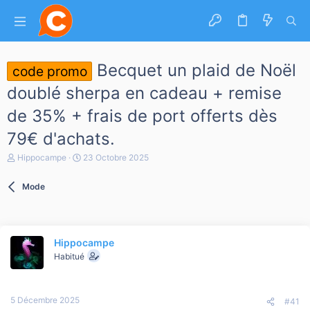
Becquet un plaid de Noël
code promo
doublé sherpa en cadeau + remise
de 35% + frais de port offerts dès
79€ d'achats.
A
D
Hippocampe
23 Octobre 2025
u
a
t
t
Mode
e
e
u
d
r
e
d
d
e
é
Hippocampe
l
b
a
Habitué
u
d
t
i
s
5 Décembre 2025
c
#41