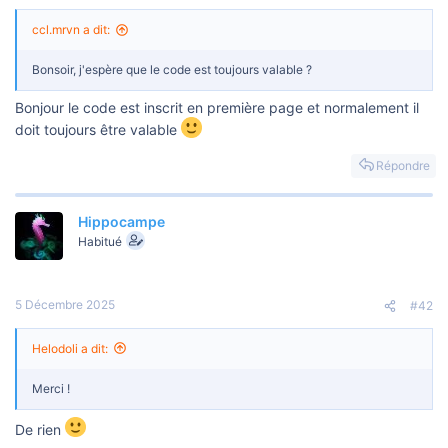
u
s
ccl.mrvn a dit:
s
i
o
Bonsoir, j'espère que le code est toujours valable ?
n
Bonjour le code est inscrit en première page et normalement il
doit toujours être valable
Répondre
Hippocampe
Habitué
5 Décembre 2025
#42
Helodoli a dit:
Merci !
De rien