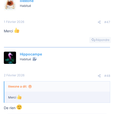
lileeone
Habitué
1 Février 2026
#47
Merci
Répondre
Hippocampe
Habitué
2 Février 2026
#48
lileeone a dit:
Merci
De rien