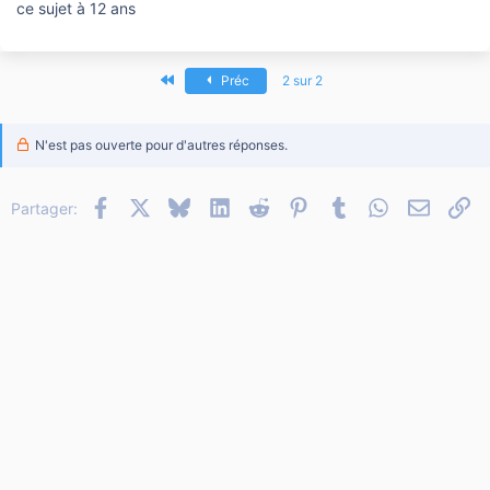
ce sujet à 12 ans
Premier
Préc
2 sur 2
N'est pas ouverte pour d'autres réponses.
Facebook
X
Bluesky
LinkedIn
Reddit
Pinterest
Tumblr
WhatsApp
Email
Li
Partager: