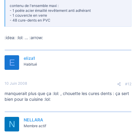
o
n
contenu de l'ensemble maxi :
- 1 poèle acier émaillé revêtement anti adhérant
- 1 couvercle en verre
- 48 cure-dents en PVC
:idea: :lol: ... :arrow:
eliza1
E
Habitué
10 Juin 2008
#12
manquerait plus que ça :lol: , chouette les cures dents : ça sert
bien pour la cuisine :lol:
NELLARA
N
Membre actif