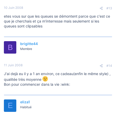
10 Juin 2008
#13
etes vous sur que les queues se démontent parce que c'est ce
que je cherchais et ça m'interresse mais seulement si les
queues sont clipsables
brigitte44
B
Membre
11 Juin 2008
#14
J'ai dejà eu il y a 1 an environ, ce cadeau(enfin le même style) ,
qualitée très moyenne
Bon pour commencer dans la vie :wink:
eliza1
E
Habitué