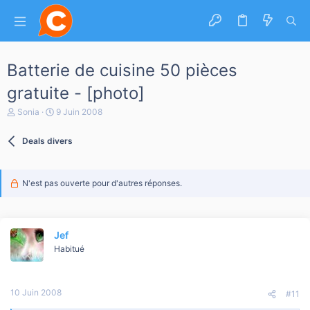
Batterie de cuisine 50 pièces
gratuite - [photo]
A
D
Sonia
9 Juin 2008
u
a
t
t
Deals divers
e
e
u
d
r
e
d
d
N'est pas ouverte pour d'autres réponses.
e
é
l
b
a
u
d
t
i
Jef
s
Habitué
c
u
s
s
10 Juin 2008
#11
i