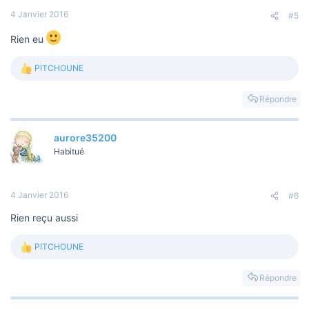
n
s
4 Janvier 2016
#5
:
Rien eu
PITCHOUNE
L
e
s
Répondre
r
é
a
aurore35200
c
t
Habitué
i
o
n
s
4 Janvier 2016
#6
:
Rien reçu aussi
PITCHOUNE
L
e
s
Répondre
r
é
a