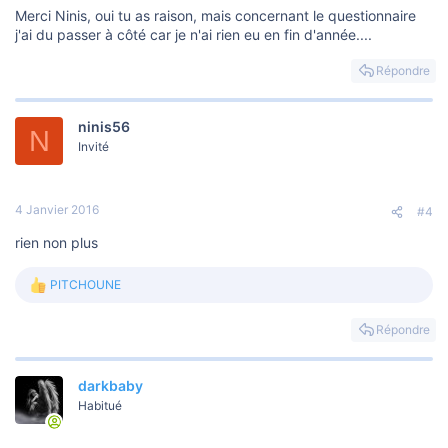
Merci Ninis, oui tu as raison, mais concernant le questionnaire
j'ai du passer à côté car je n'ai rien eu en fin d'année....
Répondre
ninis56
N
Invité
4 Janvier 2016
#4
rien non plus
PITCHOUNE
L
e
s
Répondre
r
é
a
darkbaby
c
t
Habitué
i
o