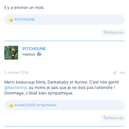
il y a environ un mois
PITCHOUNE
L
e
s
Répondre
r
é
a
PITCHOUNE
c
t
Habitué
i
o
n
s
5 Janvier 2016
#9
:
Merci beaucoup Ninis, Darkababy et Aurore. C'est très gentil
@hachixtroi
, au moins je sais que je ne dois pas l'attendre !
Dommage, c'était bien sympathique.
aurore35200
et
hachixtroi
L
e
s
Répondre
r
é