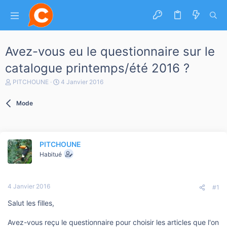
Avez-vous eu le questionnaire sur le
catalogue printemps/été 2016 ?
A
D
PITCHOUNE
4 Janvier 2016
u
a
t
t
Mode
e
e
u
d
r
e
d
d
e
é
PITCHOUNE
l
b
a
Habitué
u
d
t
i
s
4 Janvier 2016
c
#1
u
Salut les filles,
s
s
i
Avez-vous reçu le questionnaire pour choisir les articles que l'on