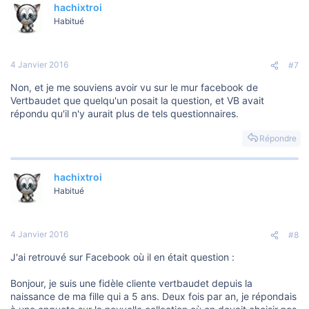
hachixtroi
c
t
Habitué
i
o
n
s
4 Janvier 2016
#7
:
Non, et je me souviens avoir vu sur le mur facebook de
Vertbaudet que quelqu'un posait la question, et VB avait
répondu qu'il n'y aurait plus de tels questionnaires.
Répondre
hachixtroi
Habitué
4 Janvier 2016
#8
J'ai retrouvé sur Facebook où il en était question :
Bonjour, je suis une fidèle cliente vertbaudet depuis la
naissance de ma fille qui a 5 ans. Deux fois par an, je répondais