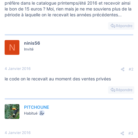
o
préfère dans le catalogue printemps/été 2016 et recevoir ainsi
n
le bon de 15 euros ? Moi, rien mais je ne me souviens plus de la
période à laquelle on le recevait les années précédentes...
Répondre
ninis56
N
Invité
4 Janvier 2016
#2
le code on le recevait au moment des ventes privées
Répondre
PITCHOUNE
Habitué
4 Janvier 2016
#3