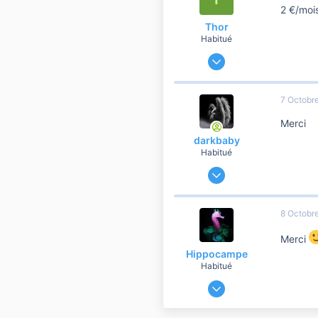
2 €/moi
Thor
Habitué
14 Juillet 2021
1 459
34
7 Octobr
760
Merci
darkbaby
Habitué
4 Mai 2012
89 492
16 616
8 Octobr
10 810
Merci
42
Hippocampe
Habitué
9 Décembre 2019
60 458
6 901