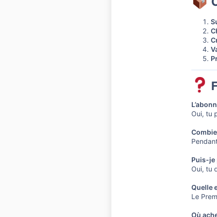
C
Su
C
C
V
P
F
L’abonn
Oui, tu
Combien
Pendant 
Puis-je
Oui, tu 
Quelle e
Le Premi
Où ache