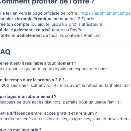
omment profiter de l’offre ?​
is le lien
vers la page officielle de l’offre :
https://abonnement.lefig
hoisis la formule Premium mensuelle
à 2 €/mois.
rée ton compte
(ou ajoute jusqu’à 3 profils utilisateurs).
alide le paiement sécurisé
(carte ou PayPal).
rofite immédiatement
de tous les contenus Premium.
AQ​
ement est-il résiliable à tout moment ?
 peux annuler quand tu veux depuis ton espace personnel.
 de temps dure la promo à 2 € ?
200 semaines, soit environ 47 mois avant le retour au tarif plein de 
 partager mon abonnement ?
disposes de trois accès distincts, parfaits pour un usage familial.
st la différence entre l’accès gratuit et Premium ?
um donne accès à tous les articles, magazines, jeux, et newsletters ex
ter au meilleur prix ?