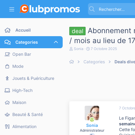
Abonnement m
Accueil
deal
/ mois au lieu de 1
Categories
A
D
Sonia
7 Octobre 2025
u
a
Open Bar
t
t
Categories
Deals div
e
e
Mode
u
d
r
e
d
d
Jouets & Puériculture
e
é
l
b
High-Tech
a
u
d
t
i
Maison
s
7 Octobr
c
Beauté & Santé
u
Le Figa
s
semain
Sonia
s
Alimentation
Cette f
i
Administrateur