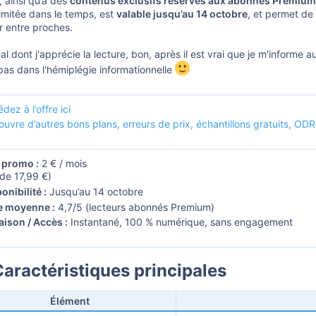
, ainsi qu’à des
contenus exclusifs réservés aux abonnés Premium
 limitée dans le temps, est
valable jusqu’au 14 octobre
, et permet de
r entre proches.
al dont j'apprécie la lecture, bon, après il est vrai que je m'informe 
pas dans l'hémiplégie informationnelle
dez à l’offre ici
uvre d’autres bons plans, erreurs de prix, échantillons gratuits, OD
 promo :
2 € / mois
 de 17,99 €)
onibilité :
Jusqu’au 14 octobre
e moyenne :
4,7/5 (lecteurs abonnés Premium)
aison / Accès :
Instantané, 100 % numérique, sans engagement
aractéristiques principales​
Élément