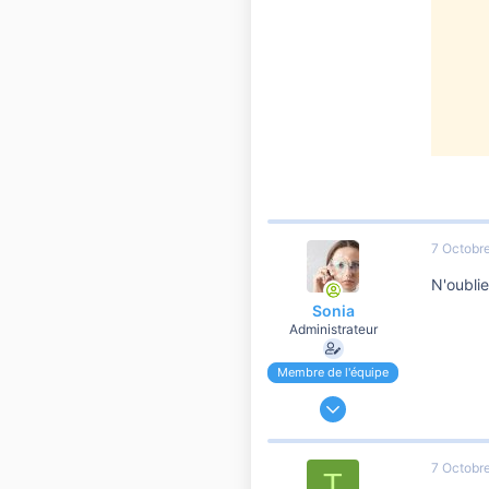
7 Octobr
N'oubli
Sonia
Administrateur
Membre de l'équipe
24 Novembre 2006
191 184
37 107
7 Octobr
T
10 810