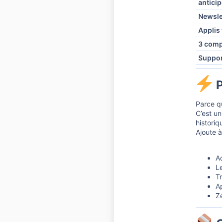
antici
Newsle
Applis
3 comp
Suppor
P
Parce q
C’est u
historiq
Ajoute 
Ac
Le
T
A
Z