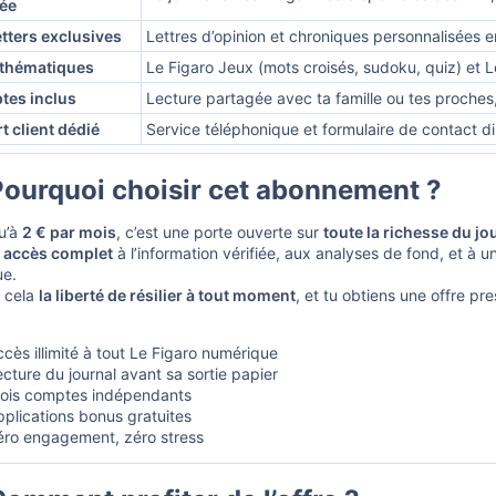
pée
tters exclusives
Lettres d’opinion et chroniques personnalisées 
 thématiques
Le Figaro Jeux (mots croisés, sudoku, quiz) et L
tes inclus
Lecture partagée avec ta famille ou tes proches,
t client dédié
Service téléphonique et formulaire de contact dis
ourquoi choisir cet abonnement ?​
u’à
2 € par mois
, c’est une porte ouverte sur
toute la richesse du jo
n
accès complet
à l’information vérifiée, aux analyses de fond, et à
ue.
à cela
la liberté de résilier à tout moment
, et tu obtiens une offre pre
cès illimité à tout Le Figaro numérique
cture du journal avant sa sortie papier
rois comptes indépendants
pplications bonus gratuites
éro engagement, zéro stress