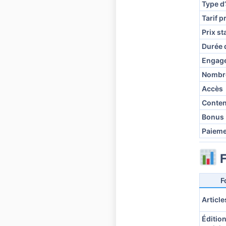
Type d
Tarif 
Prix s
Durée 
Engag
Nombre
Accès
Conten
Bonus
Paieme
F
F
Articl
Éditio