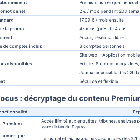
’abonnement
Premium numérique mensuel
promotionnel
2 € / mois pendant 200 sema
tandard
17,99 € / mois ensuite
de la promo
47 mois (près de 4 ans)
ement
Aucun, résiliation libre
 de comptes inclus
3 comptes personnels
Site web + Application mobile
us disponibles
Articles Premium, magazines, 
Journal accessible dès 22h la 
nt
Sécurisé et flexible
ocus : décryptage du contenu Premiu
onctionnalité
Exp
Accès illimité aux enquêtes, tribunes, analyses p
es Premium
journalistes du Figaro.
n numérique
Le journal et les magazines disponibles dès 22h, l