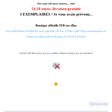
Prix neuf 149 euros environ... :evil:
54,18 euros, livraison gratuite
3 EXEMPLAIRES ! Je vous avais prévenu...
Boutique officielle SEB sur eBay
Four SEB Delice OF260100 neuf capacité 25l four 1700w / grill 750w autonettoyant en
vente sur eBay.fr (fin le 30-janv.-13 15:52:23 Paris)
Vendu 89,4
0 euros sur les soldes Géant Casino en ce moment
Répondre