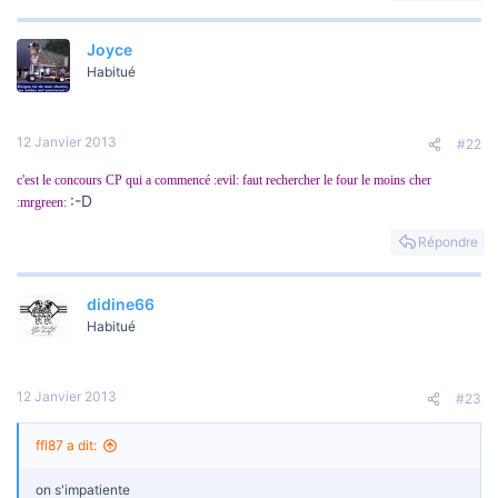
o
n
Joyce
Habitué
12 Janvier 2013
#22
c'est le concours CP qui a commencé :evil: faut rechercher le four le moins cher
:-D
:mrgreen:
Répondre
didine66
Habitué
12 Janvier 2013
#23
ffl87 a dit:
on s'impatiente