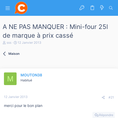
A NE PAS MANQUER : Mini-four 25l
de marque à prix cassé
A
D
sss
12 Janvier 2013
u
a
t
t
Maison
e
e
u
d
r
e
d
d
e
é
MOUTON38
l
b
M
a
u
Habitué
d
t
i
s
12 Janvier 2013
c
#21
u
merci pour le bon plan
s
s
i
Répondre