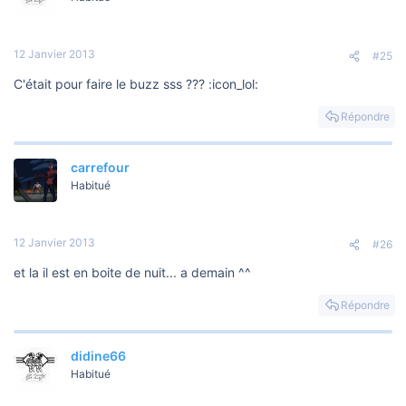
12 Janvier 2013
#25
C'était pour faire le buzz sss ??? :icon_lol:
Répondre
carrefour
Habitué
12 Janvier 2013
#26
et la il est en boite de nuit... a demain ^^
Répondre
didine66
Habitué