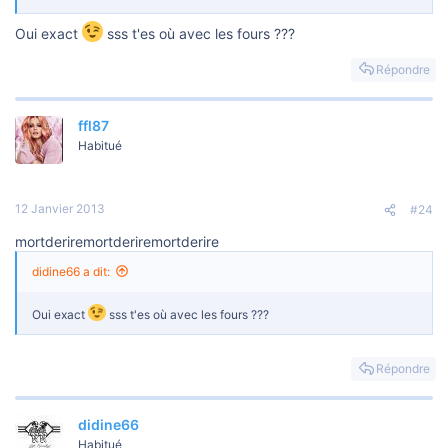
Oui exact
sss t'es où avec les fours ???
Répondre
ffl87
Habitué
12 Janvier 2013
#24
mortderiremortderiremortderire
didine66 a dit:
Oui exact
sss t'es où avec les fours ???
Répondre
didine66
Habitué