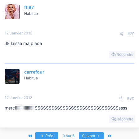
ffl87
Habitué
12 Janvier 2013
#29
JE laisse ma place
Répondre
carrefour
Habitué
12 Janvier 2013
#30
merciiiiiiiiiiiiiiiiiiii SSSSSSSSSSSSSSSSSSSSSSSSSSSSSSssss
Répondre
Premier
Dernier
Préc
3 sur 6
Suivant