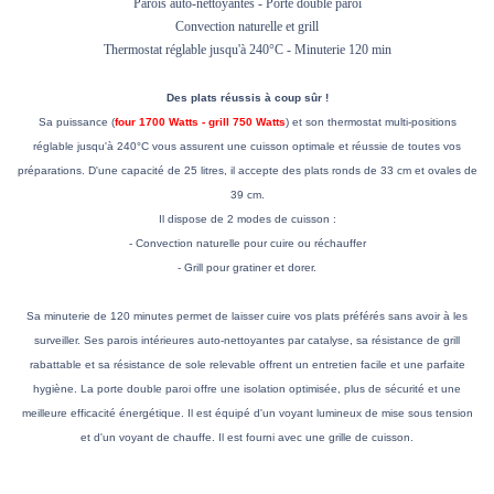
Parois auto-nettoyantes - Porte double paroi
Convection naturelle et grill
Thermostat réglable jusqu'à 240°C - Minuterie 120 min
Des plats réussis à coup sûr !
Sa puissance (
four 1700 Watts - grill 750 Watts
) et son thermostat multi-positions
réglable jusqu'à 240°C vous assurent une cuisson optimale et réussie de toutes vos
préparations. D'une capacité de 25 litres, il accepte des plats ronds de 33 cm et ovales de
39 cm.
Il dispose de 2 modes de cuisson :
- Convection naturelle pour cuire ou réchauffer
- Grill pour gratiner et dorer.
Sa minuterie de 120 minutes permet de laisser cuire vos plats préférés sans avoir à les
surveiller. Ses parois intérieures auto-nettoyantes par catalyse, sa résistance de grill
rabattable et sa résistance de sole relevable offrent un entretien facile et une parfaite
hygiène. La porte double paroi offre une isolation optimisée, plus de sécurité et une
meilleure efficacité énergétique. Il est équipé d'un voyant lumineux de mise sous tension
et d'un voyant de chauffe. Il est fourni avec une grille de cuisson.