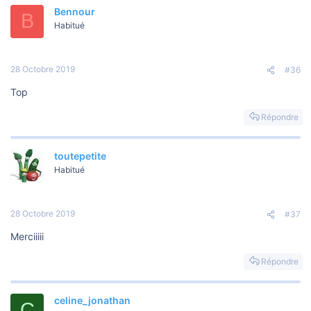
Bennour
B
Habitué
28 Octobre 2019
#36
Top
Répondre
toutepetite
Habitué
28 Octobre 2019
#37
Merciiiii
Répondre
celine_jonathan
C