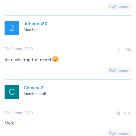
s
i
Répondre
o
n
Johanna80
J
Membre
28 Octobre 2019
#32
Ah ouais trop fort merci
Répondre
Chayma3
C
Membre actif
28 Octobre 2019
#33
Merci
Répondre