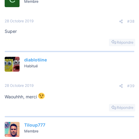
Membre
28 Octobre 2019
#38
Super
Répondre
diablotiine
Habitué
28 Octobre 2019
#39
Waouhhh, merci
Répondre
Tiloup777
Membre