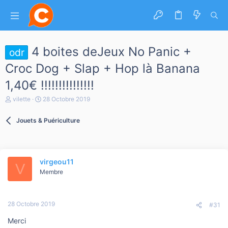
4 boites deJeux No Panic +
odr
Croc Dog + Slap + Hop là Banana
1,40€ !!!!!!!!!!!!!!!
A
D
vilette
28 Octobre 2019
u
a
t
t
Jouets & Puériculture
e
e
u
d
r
e
d
d
e
é
virgeou11
l
b
V
a
Membre
u
d
t
i
s
28 Octobre 2019
c
#31
u
Merci
s