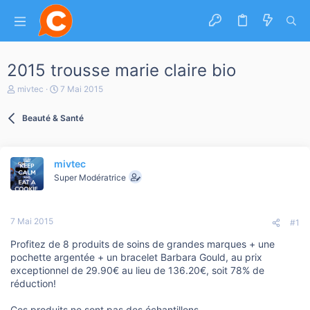
2015 trousse marie claire bio
A
D
mivtec
7 Mai 2015
u
a
t
t
Beauté & Santé
e
e
u
d
r
e
d
d
mivtec
e
é
l
b
Super Modératrice
a
u
d
t
i
7 Mai 2015
s
#1
c
Profitez de 8 produits de soins de grandes marques + une
u
s
pochette argentée + un bracelet Barbara Gould, au prix
s
exceptionnel de 29.90€ au lieu de 136.20€, soit 78% de
i
réduction!
o
n
Ces produits ne sont pas des échantillons.