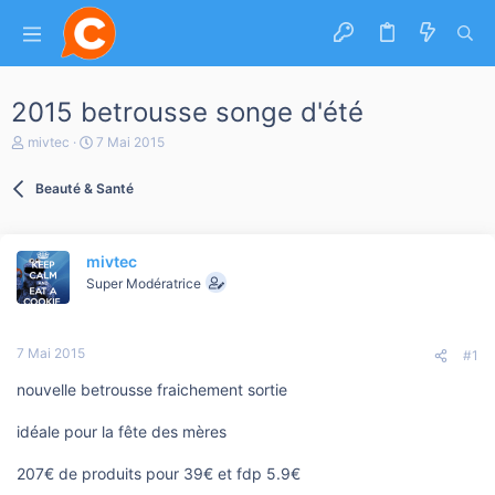
2015 betrousse songe d'été
A
D
mivtec
7 Mai 2015
u
a
t
t
Beauté & Santé
e
e
u
d
r
e
d
d
mivtec
e
é
l
b
Super Modératrice
a
u
d
t
i
7 Mai 2015
s
#1
c
nouvelle betrousse fraichement sortie
u
s
s
idéale pour la fête des mères
i
o
207€ de produits pour 39€ et fdp 5.9€
n