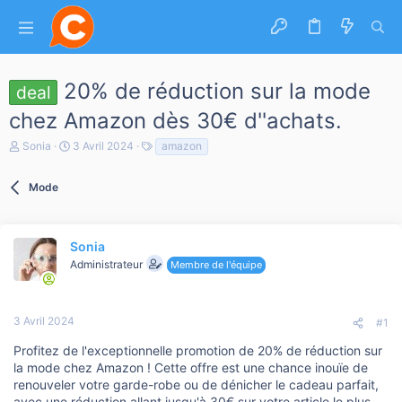
20% de réduction sur la mode
deal
chez Amazon dès 30€ d''achats.
A
D
T
Sonia
3 Avril 2024
amazon
u
a
a
t
t
g
e
Mode
e
s
u
d
r
e
d
d
e
é
Sonia
l
b
Administrateur
Membre de l'équipe
a
u
d
t
i
s
3 Avril 2024
#1
c
u
Profitez de l'exceptionnelle promotion de 20% de réduction sur
s
la mode chez Amazon ! Cette offre est une chance inouïe de
s
renouveler votre garde-robe ou de dénicher le cadeau parfait,
i
avec une réduction allant jusqu'à 30€ sur votre article le plus