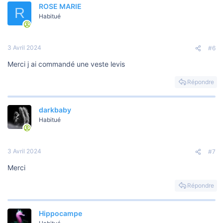
ROSE MARIE
R
Habitué
3 Avril 2024
#6
Merci j ai commandé une veste levis
Répondre
darkbaby
Habitué
3 Avril 2024
#7
Merci
Répondre
Hippocampe