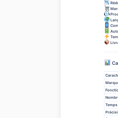
Rédu
Marc
Prod
Lang
Comp
Auto
Temp
Livr
Ca
Caract
Marque
Foncti
Nombre
Temps 
Précis