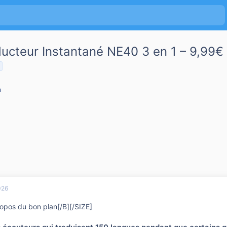
ducteur Instantané NE40 3 en 1 – 9,99€
h
026
opos du bon plan[/B][/SIZE]