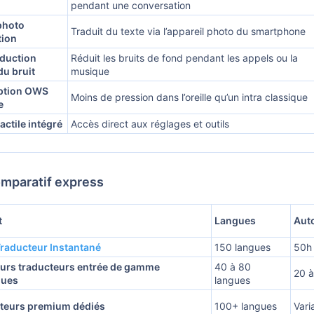
pendant une conversation
photo
Traduit du texte via l’appareil photo du smartphone
tion
duction
Réduit les bruits de fond pendant les appels ou la
du bruit
musique
ption OWS
Moins de pression dans l’oreille qu’un intra classique
e
actile intégré
Accès direct aux réglages et outils
mparatif express
t
Langues
Aut
raducteur Instantané
150 langues
50h
urs traducteurs entrée de gamme
40 à 80
20 
ques
langues
teurs premium dédiés
100+ langues
Vari