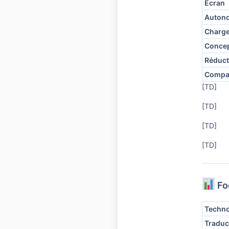
Écran
Auton
Charge
Concep
Réduct
Compat
[TD]
[TD]
[TD]
[TD]
Fo
Techno
Traduc