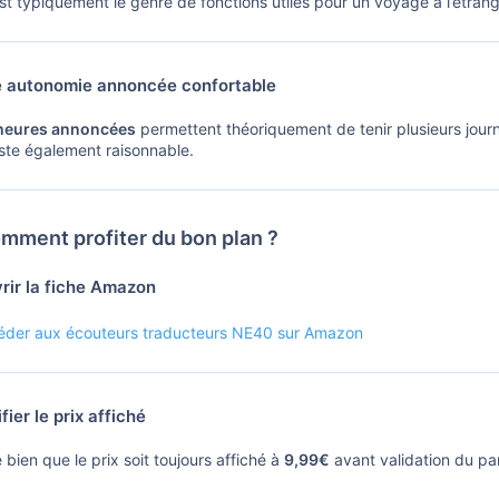
est typiquement le genre de fonctions utiles pour un voyage à l’étra
 autonomie annoncée confortable
heures annoncées
permettent théoriquement de tenir plusieurs jou
ste également raisonnable.
mment profiter du bon plan ?
rir la fiche Amazon
éder aux écouteurs traducteurs NE40 sur Amazon
fier le prix affiché
 bien que le prix soit toujours affiché à
9,99€
avant validation du p