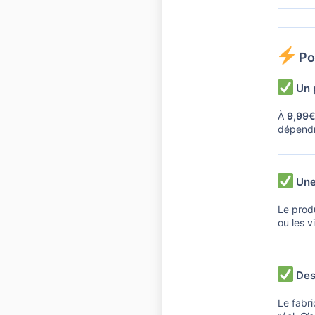
Po
Un p
À
9,99
dépendro
Une 
Le produ
ou les v
Des
Le fabr