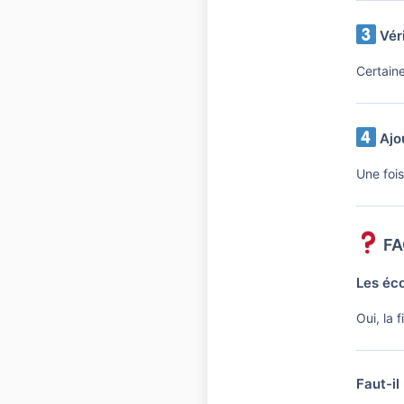
Véri
Certaine
Ajou
Une fois
FA
Les éco
Oui, la 
Faut-il