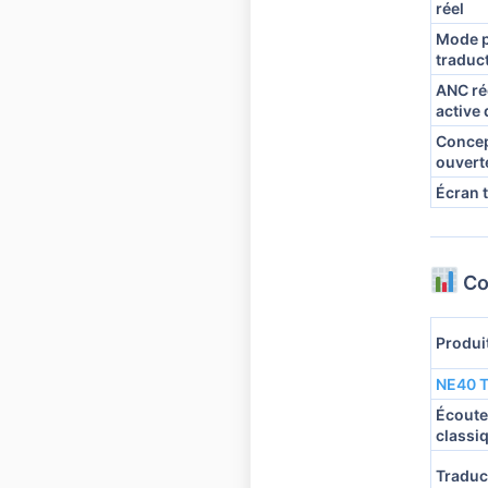
réel
Mode 
traduc
ANC ré
active 
Conce
ouvert
Écran t
Co
Produi
NE40 T
Écoute
classi
Traduc