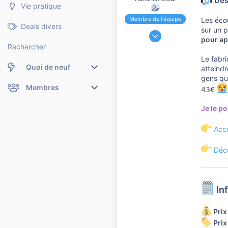
Des 
Vie pratique
Membre de l'équipe
Les écou
Deals divers
sur un p
24 Novembre 2006
pour ap
191 201
Rechercher
37 110
Le fabr
Quoi de neuf
atteind
10 810
gens qu
Nouveaux messages
Membres
43€
Membres en ligne
Nouveaux messages de profil
Je le po
Dernières activités
Nouveaux messages de profil
Accé
Rechercher dans les messages de profil
Déco
In
Prix
Prix