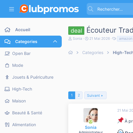
Écouteur Tra
Accueil
deal
A
D
T
Sonia
21 Mai 2026
amazon
Categories
u
a
a
t
t
g
e
Categories
e
High-Tec
s
Open Bar
u
d
r
e
Mode
d
d
e
é
l
b
Jouets & Puériculture
a
u
d
t
High-Tech
i
s
1
2
Suivant
c
Maison
u
s
21 Mai 2
Beauté & Santé
s
i
À pr
o
Alimentation
Sonia
n
Administrateur