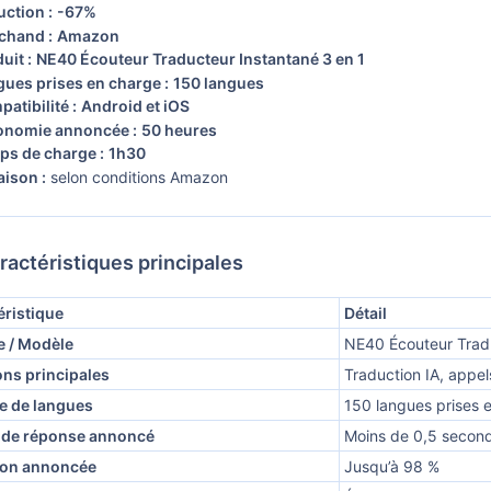
ction :
-67%
hand :
Amazon
uit :
NE40 Écouteur Traducteur Instantané 3 en 1
ues prises en charge :
150 langues
atibilité :
Android et iOS
nomie annoncée :
50 heures
s de charge :
1h30
aison :
selon conditions Amazon
ractéristiques principales
éristique
Détail
 / Modèle
NE40 Écouteur Trad
ons principales
Traduction IA, appe
 de langues
150 langues prises 
de réponse annoncé
Moins de 0,5 secon
ion annoncée
Jusqu’à 98 %