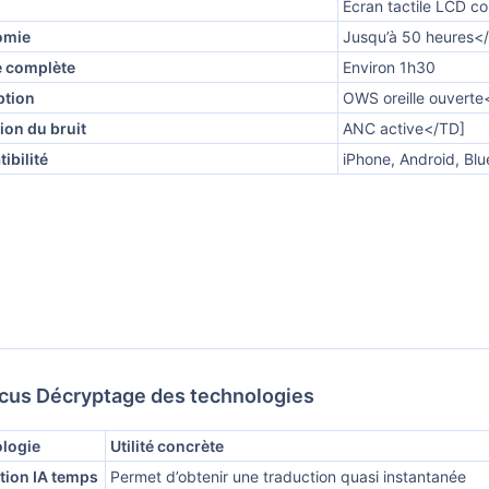
Écran tactile LCD c
omie
Jusqu’à 50 heures<
 complète
Environ 1h30
tion
OWS oreille ouverte
ion du bruit
ANC active</TD]
ibilité
iPhone, Android, Bl
cus Décryptage des technologies
logie
Utilité concrète
tion IA temps
Permet d’obtenir une traduction quasi instantanée