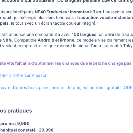
écouteurs qui traduisent 150 langues pendant que certains g
teurs intelligents
NE40 Traducteur Instantané 3 en 1
passent à se
roduit qui mélange plusieurs fonctions :
traduction vocale instantan
pels
, le tout avec un écran tactile couleur intégré.
icant annonce une compatibilité avec
150 langues
, un délai de tradu
re
98%
. Compatible
Android et iPhone
, ce modèle vise clairement le
i veulent comprendre ce que raconte le menu d’un restaurant à To
ste vite fait afin d'optimiser les chances que le prix ne change pas 
der à l’offre sur Amazon
uvre d’autres bons plans, erreurs de prix, échantillons gratuits, OD
fos pratiques
 promo :
9,99€
 habituel constaté :
29,99€