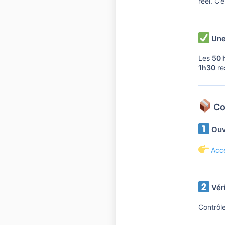
réel. C’
Une
Les
50 
1h30
re
Co
Ouv
Acc
Véri
Contrôle