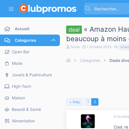
« Amazon Haul
Accueil
deal
beaucoup à moins d
Categories
A
D
T
Sonia
1 Octobre 2025
amaz
u
a
a
Open Bar
t
t
g
e
Categories
e
Deals div
s
Mode
u
d
r
e
d
d
Jouets & Puériculture
e
é
l
b
High-Tech
a
u
d
t
i
Maison
s
1
2
Préc
c
Beauté & Santé
u
s
9 Octobr
s
Alimentation
i
Cool, r