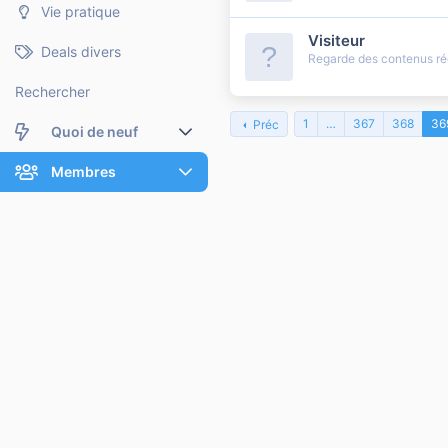
Vie pratique
Visiteur
Deals divers
Regarde des contenus r
Rechercher
1
…
367
368
36
Préc
Quoi de neuf
Nouveaux messages
Membres
Membres en ligne
Nouveaux messages de profil
Dernières activités
Nouveaux messages de profil
Rechercher dans les messages de profil