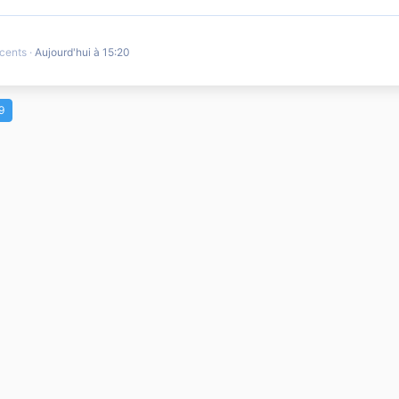
écents
Aujourd'hui à 15:20
9