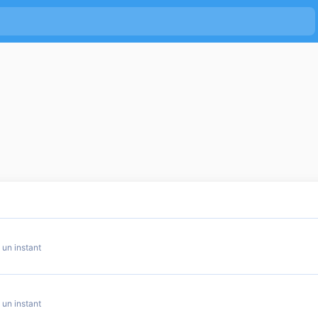
ES
VISITEURS
ROBOTS
a un instant
a un instant