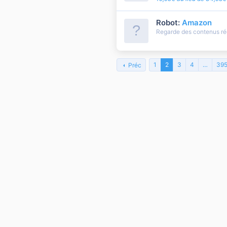
Robot:
Amazon
Regarde des contenus r
1
2
3
4
…
39
Préc