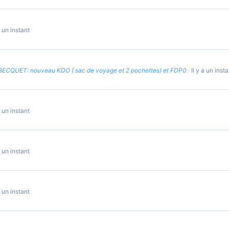
a un instant
BECQUET: nouveau KDO ( sac de voyage et 2 pochettes) et FDP0
Il y a un inst
a un instant
a un instant
a un instant