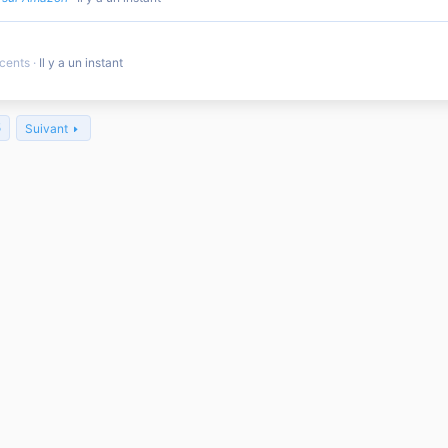
écents
Il y a un instant
5
Suivant