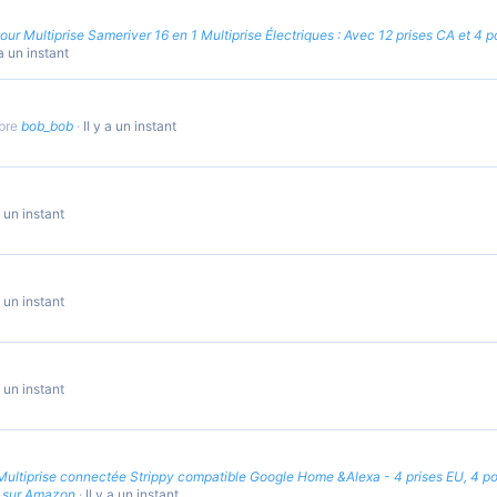
tour Multiprise Sameriver 16 en 1 Multiprise Électriques : Avec 12 prises CA et 4 
 a un instant
mbre
bob_bob
Il y a un instant
a un instant
a un instant
a un instant
Multiprise connectée Strippy compatible Google Home &Alexa - 4 prises EU, 4 p
€ sur Amazon
Il y a un instant