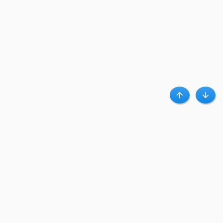
Haut
Bas
A propos de Clubpromos
Club Promos.fr est un leader d’influence qui connecte des centaines de
magasins en ligne à des millions d’acheteurs, via des bons plans et codes
promo.
Clubpromos accueil
|
Contact
|
Confidentialité