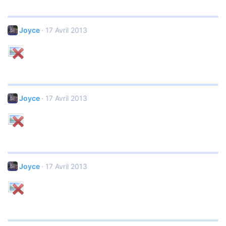
Joyce
17 Avril 2013
Joyce
17 Avril 2013
Joyce
17 Avril 2013