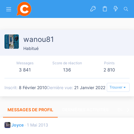
wanou81
Habitué
Messages
Score de réaction
Points
3 841
136
2 810
Inscrit
8 Février 2010
Dernière vue
21 Janvier 2022
Trouver
MESSAGES DE PROFIL
DERNIÈRES ACTIVITÉS
DERNIE
Joyce
1 Mai 2013